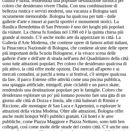
cultura e storia, rendendola una popolare destinazione turistica per
coloro che desiderano vivere l'Italia. Con una combinazione di
bellezza rustica e servizi moderni, una vacanza a Bologna sarà
sicuramente memorabile. Bologna ha qualcosa per tutti - dalle
gallerie d'arte e musei ai parchi sportivi e monumenti storici. La
Basilica Benedettina di San Petronio è uno dei luoghi più popolari
da visitare. La chiesa fu fondata nel 1390 ed è la quinta chiesa più
grande al mondo. C'è anche molto arte da apprezzare in città. La
Galleria d'Arte Moderna, che contiene opere di famosi artisti italiani,
la Pinacoteca Nazionale di Bologna, che contiene alcune delle opere
più importanti della Scuola Bolognese, e la vivace scena delle
gallerie d'arte e dell'arte di strada nell'area del Quadrilatero della città
sono tutte attrazioni popolari. Per coloro che desiderano qualcosa di
più attivo, la città offre molte opzioni. Dai mercati all'aperto e ai
mercati contadini, ai parchi a tema e ai festival, c'è sempre qualcosa
da fare. Il parco Estense offre attività come una piscina pubblica,
una spiaggia artificiale, minigolf, piste ciclabili e un parco skate,
rendendolo una destinazione popolare per le famiglie. Coloro che
desiderano esplorare un po' più lontano possono fare una gita di un
giorno alle città di Dozza e Imola, alle città balneari di Rimini e
Riccione, alle montagne di San Luca e Appennini, o esplorare le
attrazioni della vicina Modena. Oltre alle attrazioni, Bologna offre
anche molti hotspot WiFi pubblici gratuiti. Gli hotel e le aree
pubbliche, come Piazza Maggiore e Piazza Nettuno, sono tutti ben
collegati, così come molte delle strade del centro città. C'è anche una