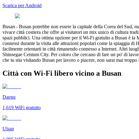
Scarica per Android
Busan
-
Busan potrebbe non essere la capitale della Corea del Sud, m
vivace città costiera che offre ai visitatori un mix unico di cultura tr
spazi pubblici. Una ottima opzione per il Wi-Fi gratuito a Busan è la M
connessi durante la visita alle attrazioni popolari come la spiaggia d
facilmente orientarti in città rimanendo connesso a Internet. Altri lu
Shinsegae Centum City. Per coloro che cercano di fare un po' di lavoro 
che tu stia visitando Busan per lavoro o piacere, non sarai mai troppo
Città con Wi-Fi libero vicino a Busan
Daegu
1,619
WiFi gratuito
Ulsan