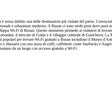
a è senza dubbio una delle destinazioni più visitate del paese. Conosci
adizionale e urbanismo moderno. A Busan ci sono molti posti dove puoi and
appa Wi-Fi di Busan. Questo strumento permette ai visitatori di trovare h
i Haeundae, il mercato di Gukje e il villaggio culturale di Gamcheon. L
oghi popolari per trovare Wi-Fi gratuito a Busan includono il Museo d'Art
o rilassarsi con una tazza di caffè, caffetterie come Starbucks e Angel-i
 lontano da un luogo con accesso gratuito a Wi-Fi.