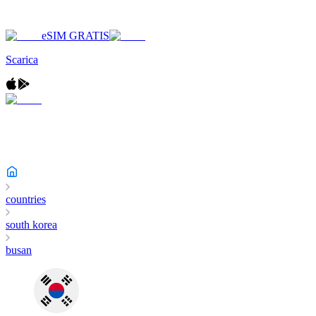
eSIM GRATIS
Scarica
countries
south korea
busan