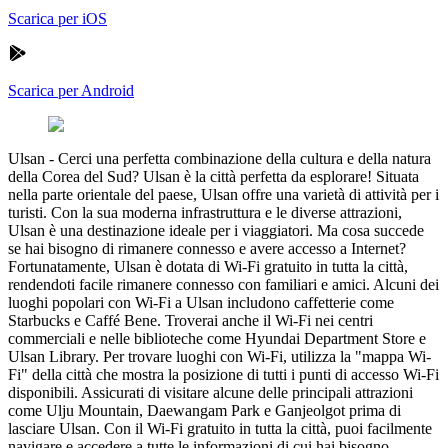
Scarica per iOS
Scarica per Android
Ulsan
-
Cerci una perfetta combinazione della cultura e della natura
della Corea del Sud? Ulsan è la città perfetta da esplorare! Situata
nella parte orientale del paese, Ulsan offre una varietà di attività per i
turisti. Con la sua moderna infrastruttura e le diverse attrazioni,
Ulsan è una destinazione ideale per i viaggiatori. Ma cosa succede
se hai bisogno di rimanere connesso e avere accesso a Internet?
Fortunatamente, Ulsan è dotata di Wi-Fi gratuito in tutta la città,
rendendoti facile rimanere connesso con familiari e amici. Alcuni dei
luoghi popolari con Wi-Fi a Ulsan includono caffetterie come
Starbucks e Caffé Bene. Troverai anche il Wi-Fi nei centri
commerciali e nelle biblioteche come Hyundai Department Store e
Ulsan Library. Per trovare luoghi con Wi-Fi, utilizza la "mappa Wi-
Fi" della città che mostra la posizione di tutti i punti di accesso Wi-Fi
disponibili. Assicurati di visitare alcune delle principali attrazioni
come Ulju Mountain, Daewangam Park e Ganjeolgot prima di
lasciare Ulsan. Con il Wi-Fi gratuito in tutta la città, puoi facilmente
navigare e accedere a tutte le informazioni di cui hai bisogno.