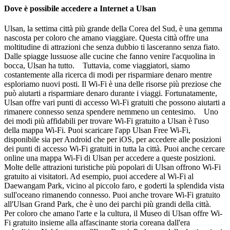
Dove è possibile accedere a Internet a Ulsan
Ulsan, la settima città più grande della Corea del Sud, è una gemma
nascosta per coloro che amano viaggiare. Questa città offre una
moltitudine di attrazioni che senza dubbio ti lasceranno senza fiato.
Dalle spiagge lussuose alle cucine che fanno venire l'acquolina in
bocca, Ulsan ha tutto. Tuttavia, come viaggiatori, siamo
costantemente alla ricerca di modi per risparmiare denaro mentre
esploriamo nuovi posti. Il Wi-Fi è una delle risorse più preziose che
può aiutarti a risparmiare denaro durante i viaggi. Fortunatamente,
Ulsan offre vari punti di accesso Wi-Fi gratuiti che possono aiutarti a
rimanere connesso senza spendere nemmeno un centesimo. Uno
dei modi più affidabili per trovare Wi-Fi gratuito a Ulsan è l'uso
della mappa Wi-Fi. Puoi scaricare l'app Ulsan Free Wi-Fi,
disponibile sia per Android che per iOS, per accedere alle posizioni
dei punti di accesso Wi-Fi gratuiti in tutta la città. Puoi anche cercare
online una mappa Wi-Fi di Ulsan per accedere a queste posizioni.
Molte delle attrazioni turistiche più popolari di Ulsan offrono Wi-Fi
gratuito ai visitatori. Ad esempio, puoi accedere al Wi-Fi al
Daewangam Park, vicino al piccolo faro, e goderti la splendida vista
sull'oceano rimanendo connesso. Puoi anche trovare Wi-Fi gratuito
all'Ulsan Grand Park, che è uno dei parchi più grandi della città.
Per coloro che amano l'arte e la cultura, il Museo di Ulsan offre Wi-
Fi gratuito insieme alla affascinante storia coreana dall'era