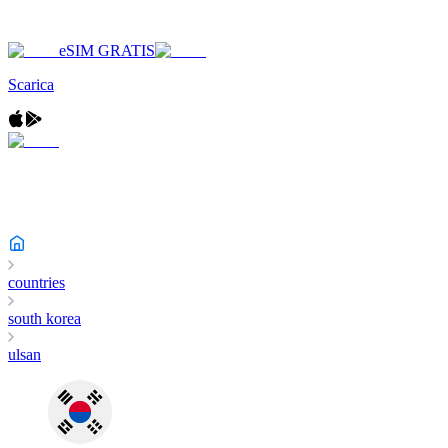
eSIM GRATIS
Scarica
countries
south korea
ulsan