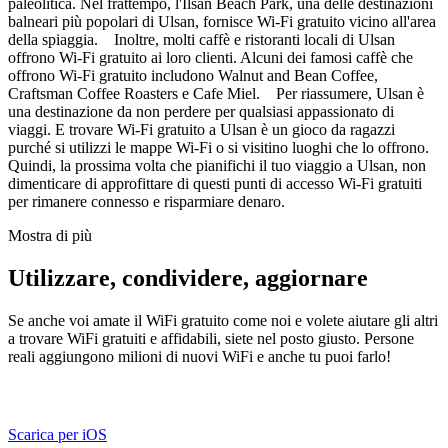
paleolitica. Nel frattempo, l'Ilsan Beach Park, una delle destinazioni
balneari più popolari di Ulsan, fornisce Wi-Fi gratuito vicino all'area
della spiaggia. Inoltre, molti caffè e ristoranti locali di Ulsan
offrono Wi-Fi gratuito ai loro clienti. Alcuni dei famosi caffè che
offrono Wi-Fi gratuito includono Walnut and Bean Coffee,
Craftsman Coffee Roasters e Cafe Miel. Per riassumere, Ulsan è
una destinazione da non perdere per qualsiasi appassionato di
viaggi. E trovare Wi-Fi gratuito a Ulsan è un gioco da ragazzi
purché si utilizzi le mappe Wi-Fi o si visitino luoghi che lo offrono.
Quindi, la prossima volta che pianifichi il tuo viaggio a Ulsan, non
dimenticare di approfittare di questi punti di accesso Wi-Fi gratuiti
per rimanere connesso e risparmiare denaro.
Mostra di più
Utilizzare, condividere, aggiornare
Se anche voi amate il WiFi gratuito come noi e volete aiutare gli altri
a trovare WiFi gratuiti e affidabili, siete nel posto giusto. Persone
reali aggiungono milioni di nuovi WiFi e anche tu puoi farlo!
Scarica per iOS