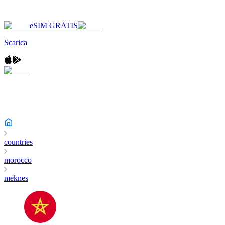
eSIM GRATIS
Scarica
countries
morocco
meknes