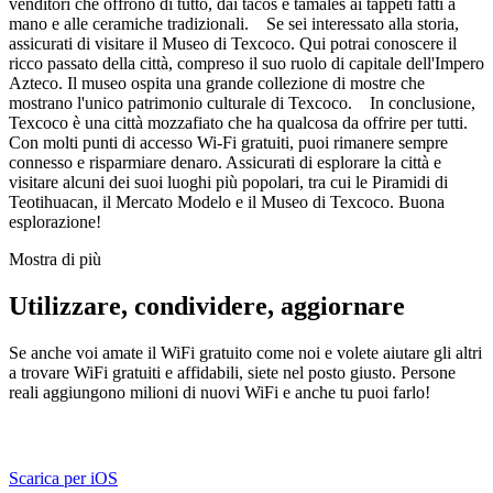
venditori che offrono di tutto, dai tacos e tamales ai tappeti fatti a
mano e alle ceramiche tradizionali. Se sei interessato alla storia,
assicurati di visitare il Museo di Texcoco. Qui potrai conoscere il
ricco passato della città, compreso il suo ruolo di capitale dell'Impero
Azteco. Il museo ospita una grande collezione di mostre che
mostrano l'unico patrimonio culturale di Texcoco. In conclusione,
Texcoco è una città mozzafiato che ha qualcosa da offrire per tutti.
Con molti punti di accesso Wi-Fi gratuiti, puoi rimanere sempre
connesso e risparmiare denaro. Assicurati di esplorare la città e
visitare alcuni dei suoi luoghi più popolari, tra cui le Piramidi di
Teotihuacan, il Mercato Modelo e il Museo di Texcoco. Buona
esplorazione!
Mostra di più
Utilizzare, condividere, aggiornare
Se anche voi amate il WiFi gratuito come noi e volete aiutare gli altri
a trovare WiFi gratuiti e affidabili, siete nel posto giusto. Persone
reali aggiungono milioni di nuovi WiFi e anche tu puoi farlo!
Scarica per iOS