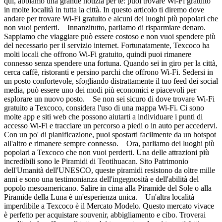
qui, abbiamo una grande notizia per te: puoi trovare Wi-Fi gratuito
in molte località in tutta la città. In questo articolo ti diremo dove
andare per trovare Wi-Fi gratuito e alcuni dei luoghi più popolari che
non vuoi perderti. Innanzitutto, parliamo di risparmiare denaro.
Sappiamo che viaggiare può essere costoso e non vuoi spendere più
del necessario per il servizio internet. Fortunatamente, Texcoco ha
molti locali che offrono Wi-Fi gratuito, quindi puoi rimanere
connesso senza spendere una fortuna. Quando sei in giro per la città,
cerca caffè, ristoranti e persino parchi che offrono Wi-Fi. Sedersi in
un posto confortevole, sfogliando distrattamente il tuo feed dei social
media, può essere uno dei modi più economici e piacevoli per
esplorare un nuovo posto. Se non sei sicuro di dove trovare Wi-Fi
gratuito a Texcoco, considera l'uso di una mappa Wi-Fi. Ci sono
molte app e siti web che possono aiutarti a individuare i punti di
accesso Wi-Fi e tracciare un percorso a piedi o in auto per accedervi.
Con un po' di pianificazione, puoi spostarti facilmente da un hotspot
all'altro e rimanere sempre connesso. Ora, parliamo dei luoghi più
popolari a Texcoco che non vuoi perderti. Una delle attrazioni più
incredibili sono le Piramidi di Teotihuacan. Sito Patrimonio
dell'Umanità dell'UNESCO, queste piramidi resistono da oltre mille
anni e sono una testimonianza dell'ingegnosità e dell'abilità del
popolo mesoamericano. Salire in cima alla Piramide del Sole o alla
Piramide della Luna è un'esperienza unica. Un'altra località
imperdibile a Texcoco è il Mercato Modelo. Questo mercato vivace
è perfetto per acquistare souvenir, abbigliamento e cibo. Troverai