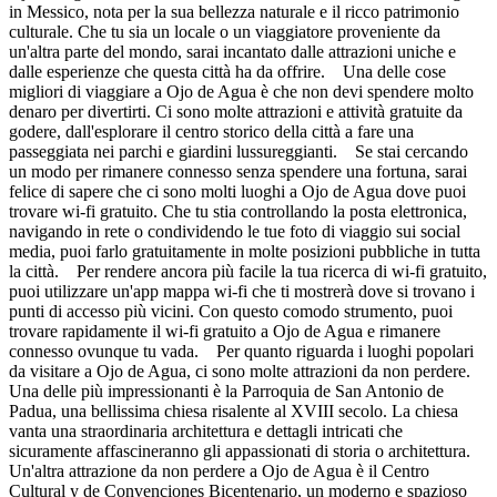
in Messico, nota per la sua bellezza naturale e il ricco patrimonio
culturale. Che tu sia un locale o un viaggiatore proveniente da
un'altra parte del mondo, sarai incantato dalle attrazioni uniche e
dalle esperienze che questa città ha da offrire. Una delle cose
migliori di viaggiare a Ojo de Agua è che non devi spendere molto
denaro per divertirti. Ci sono molte attrazioni e attività gratuite da
godere, dall'esplorare il centro storico della città a fare una
passeggiata nei parchi e giardini lussureggianti. Se stai cercando
un modo per rimanere connesso senza spendere una fortuna, sarai
felice di sapere che ci sono molti luoghi a Ojo de Agua dove puoi
trovare wi-fi gratuito. Che tu stia controllando la posta elettronica,
navigando in rete o condividendo le tue foto di viaggio sui social
media, puoi farlo gratuitamente in molte posizioni pubbliche in tutta
la città. Per rendere ancora più facile la tua ricerca di wi-fi gratuito,
puoi utilizzare un'app mappa wi-fi che ti mostrerà dove si trovano i
punti di accesso più vicini. Con questo comodo strumento, puoi
trovare rapidamente il wi-fi gratuito a Ojo de Agua e rimanere
connesso ovunque tu vada. Per quanto riguarda i luoghi popolari
da visitare a Ojo de Agua, ci sono molte attrazioni da non perdere.
Una delle più impressionanti è la Parroquia de San Antonio de
Padua, una bellissima chiesa risalente al XVIII secolo. La chiesa
vanta una straordinaria architettura e dettagli intricati che
sicuramente affascineranno gli appassionati di storia o architettura.
Un'altra attrazione da non perdere a Ojo de Agua è il Centro
Cultural y de Convenciones Bicentenario, un moderno e spazioso