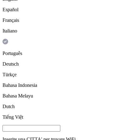
Español
Français
Italiano
Português
Deutsch
Türkçe
Bahasa Indonesia
Bahasa Melayu
Dutch
Tiếng Việt
Inserite una
CITTA'
per trovare WiFi