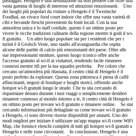
passaggio, Hengelo è una destinazione da non perdere che offre una
vasta gamma di luoghi di interesse ed attrazioni emozionanti. Uno
dei luoghi più popolari da visitare a Hengelo è il Twentsche
Foodhal, un vivace food court indoor che offre una vasta varietà di
cibi e bevande freschi provenienti da fonti locali. Con la sua
atmosfera unica e lo staff cordiale, questo è un ottimo posto per
vivere le ricche tradizioni culinarie della regione mentre ti godi il wi-
fi gratuito. Un altro luogo popolare sia per i residenti che per i
turisti è il Grolsch Veste, uno stadio all'avanguardia che ospita
alcune delle partite di calcio più emozionanti del paese. Oltre alle
sue impressionanti strutture, questo luogo iconico offre anche
l'accesso gratuito al wi-fi ai visitatori, rendendo facile rimanere
connessi mentre tifi per la tua squadra preferita. Per coloro che
cercano un'atmosfera più rilassata, il centro città di Hengelo è il
posto perfetto da esplorare. Questa zona pittoresca è piena di caffè
affascinanti, negozi di boutique e luoghi storici, offrendo anche
hotspot wi-fi gratuiti lungo le strade. Che tu stia cercando di
risparmiare denaro durante i tuoi viaggi o semplicemente desideri
rimanere connesso al mondo intorno a te, il centro città di Hengelo è
un ottimo posto per trovare wi-fi gratuito e rimanere online. Se stai
cercando informazioni più dettagliate su come trovare wi-fi gratuito
a Hengelo, ci sono diverse risorse disponibili per aiutarti. Uno dei
modi migliori per iniziare è utilizzare un'app mappa wi-fi come WiFi
Map, che fornisce elenchi completi di tutti gli hotspot wi-fi gratuiti a
Hengelo e nelle zone circostanti. In conclusione, Hengelo è una