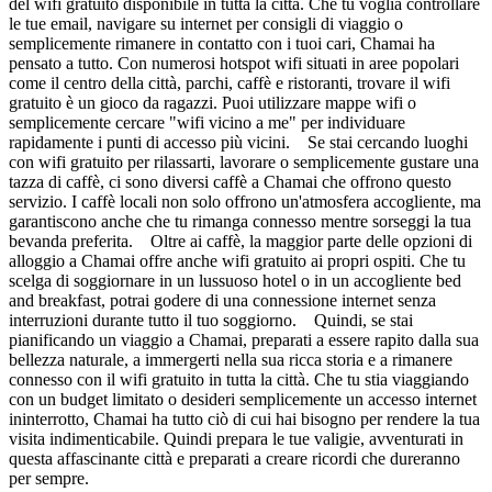
del wifi gratuito disponibile in tutta la città. Che tu voglia controllare
le tue email, navigare su internet per consigli di viaggio o
semplicemente rimanere in contatto con i tuoi cari, Chamai ha
pensato a tutto. Con numerosi hotspot wifi situati in aree popolari
come il centro della città, parchi, caffè e ristoranti, trovare il wifi
gratuito è un gioco da ragazzi. Puoi utilizzare mappe wifi o
semplicemente cercare "wifi vicino a me" per individuare
rapidamente i punti di accesso più vicini. Se stai cercando luoghi
con wifi gratuito per rilassarti, lavorare o semplicemente gustare una
tazza di caffè, ci sono diversi caffè a Chamai che offrono questo
servizio. I caffè locali non solo offrono un'atmosfera accogliente, ma
garantiscono anche che tu rimanga connesso mentre sorseggi la tua
bevanda preferita. Oltre ai caffè, la maggior parte delle opzioni di
alloggio a Chamai offre anche wifi gratuito ai propri ospiti. Che tu
scelga di soggiornare in un lussuoso hotel o in un accogliente bed
and breakfast, potrai godere di una connessione internet senza
interruzioni durante tutto il tuo soggiorno. Quindi, se stai
pianificando un viaggio a Chamai, preparati a essere rapito dalla sua
bellezza naturale, a immergerti nella sua ricca storia e a rimanere
connesso con il wifi gratuito in tutta la città. Che tu stia viaggiando
con un budget limitato o desideri semplicemente un accesso internet
ininterrotto, Chamai ha tutto ciò di cui hai bisogno per rendere la tua
visita indimenticabile. Quindi prepara le tue valigie, avventurati in
questa affascinante città e preparati a creare ricordi che dureranno
per sempre.