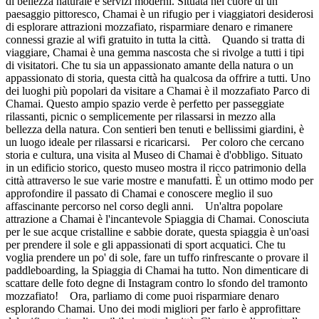
di bellezza naturale e servizi moderni. Situata nel cuore di un
paesaggio pittoresco, Chamai è un rifugio per i viaggiatori desiderosi
di esplorare attrazioni mozzafiato, risparmiare denaro e rimanere
connessi grazie al wifi gratuito in tutta la città. Quando si tratta di
viaggiare, Chamai è una gemma nascosta che si rivolge a tutti i tipi
di visitatori. Che tu sia un appassionato amante della natura o un
appassionato di storia, questa città ha qualcosa da offrire a tutti. Uno
dei luoghi più popolari da visitare a Chamai è il mozzafiato Parco di
Chamai. Questo ampio spazio verde è perfetto per passeggiate
rilassanti, picnic o semplicemente per rilassarsi in mezzo alla
bellezza della natura. Con sentieri ben tenuti e bellissimi giardini, è
un luogo ideale per rilassarsi e ricaricarsi. Per coloro che cercano
storia e cultura, una visita al Museo di Chamai è d'obbligo. Situato
in un edificio storico, questo museo mostra il ricco patrimonio della
città attraverso le sue varie mostre e manufatti. È un ottimo modo per
approfondire il passato di Chamai e conoscere meglio il suo
affascinante percorso nel corso degli anni. Un'altra popolare
attrazione a Chamai è l'incantevole Spiaggia di Chamai. Conosciuta
per le sue acque cristalline e sabbie dorate, questa spiaggia è un'oasi
per prendere il sole e gli appassionati di sport acquatici. Che tu
voglia prendere un po' di sole, fare un tuffo rinfrescante o provare il
paddleboarding, la Spiaggia di Chamai ha tutto. Non dimenticare di
scattare delle foto degne di Instagram contro lo sfondo del tramonto
mozzafiato! Ora, parliamo di come puoi risparmiare denaro
esplorando Chamai. Uno dei modi migliori per farlo è approfittare