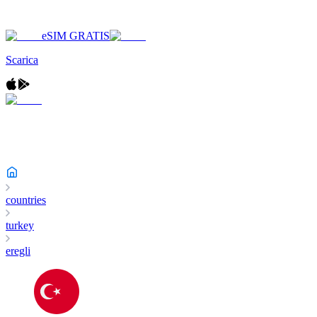
eSIM GRATIS
Scarica
countries
turkey
eregli