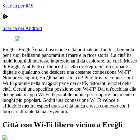
Scarica per iOS
Scarica per Android
Ereğli
-
Ereğli è una affascinante città portuale in Turchia, ben nota
per i suoi bellissimi panorami sul mare e la ricca storia. La città ha
molti luoghi di interesse impressionanti da esplorare, tra cui il Museo
di Ereğli, Anıt Parkı e l'antico Castello di Ereğli. Sei un nomade
digitale o qualcuno che desidera una costante connessione Wi-Fi?
Non preoccuparti, Ereğli ha pensato a te! Puoi trovare connessioni
Wi-Fi gratuite nella maggior parte dei caffè, ristoranti e hotel della
città. Cerchi una specifica posizione con Wi-Fi? Dai un'occhiata alla
dettagliata mappa Wi-Fi disponibile online per scoprire facilmente i
luoghi più popolari. Goditi una connessione Wi-Fi veloce e
affidabile mentre esplori questa città unica e resta connesso con i
tuoi cari durante la tua avventura.
Città con Wi-Fi libero vicino a Ereğli