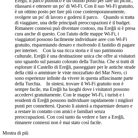
Ereğli, il parco pubblico è un ottimo posto per fare un picnic,
rilassarsi e ottenere un po' di Wi-Fi. Con il suo Wi-Fi gratuito,
è un ottimo posto per fare più cose contemporaneamente,
svolgere un po' di lavoro e godersi il parco. Quando si tratta
di viaggiare, una delle principali preoccupazioni è il budget.
Rimanere connessi può diventare costoso, ma Ereğli si è presa
cura anche di questo. Con l'aiuto delle mappe Wi-Fi, i
viaggiatori possono facilmente individuare aree con Wi-Fi
gratuito, risparmiando denaro e risolvendo il fastidio di pagare
per internet. Con la sua ricca storia e il suo patrimonio
culturale, Ereğli è una destinazione unica che offre ai visitatori
uno sguardo sul passato colorato della Turchia. Che si tratti di
esplorare il Castello di Ereğli, passeggiare per le antiche strade
della città o ammirare le viste mozzafiato del Mar Nero, ci
sono esperienze infinite da vivere in questa affascinante parte
della Turchia. In sintesi, trovare il Wi-Fi gratuito non è
sempre facile, ma Ereğli ha luoghi dove i visitatori possono
accedervi gratuitamente. Con le mappe Wi-Fi, i turisti e i
residenti di Ereğli possono individuare rapidamente i migliori
punti per connettersi. Questo li aiuterà a risparmiare denaro e
a restare in contatto con amici e familiari senza
preoccupazioni. Con così tanto da vedere e fare a Ereğli,
rimanere connessi non è mai stato così facile.
Mostra di più