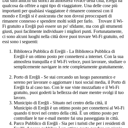
Dai suoi antichi siti storici all'atmosfera vivace della città, Ereğli ha
qualcosa da offrire a ogni tipo di viaggiatore. Una delle cose più
importanti per qualsiasi viaggiatore è rimanere connessi con il
mondo e Ereğli si è assicurata che non dovrai preoccuparti di
rimanere connesso e spendere molti soldi per farlo. Trovare il Wi-
Fi gratuito a Ereğli può essere un po' sfidante, ma con gli strumenti
giusti, puoi facilmente individuare i migliori punti. Fortunatamente,
ci sono alcuni luoghi nella città dove puoi trovare Wi-Fi gratuito, ed
essi sono i seguenti:
Biblioteca Pubblica di Ereğli - La Biblioteca Pubblica di
Ereğli è un ottimo posto per connettersi a internet. Con la sua
atmosfera tranquilla e il Wi-Fi veloce, puoi lavorare, studiare o
semplicemente navigare in rete completamente gratuitamente.
Porto di Ereğli - Se stai cercando un luogo panoramico e
sereno per lavorare o aggiornare i tuoi social media, il Porto di
Ereğli fa al caso tuo. Con le sue viste mozzafiato e il Wi-Fi
gratuito, puoi goderti la bellezza del mare mentre svolgi il tuo
lavoro.
Municipio di Ereğli - Situato nel centro della città, il
Municipio di Ereğli è un ottimo posto per connettersi al Wi-Fi
quando ti trovi nel centro della città. È un ottimo posto per
controllare le tue e-mail mentre fai una passeggiata in città.
Parco Pubblico di Ereğli - Sia per i turisti che per i residenti di