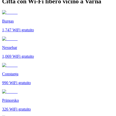
Città con Wi-Fi libero vicino a Varna
Burgas
1,747
WiFi gratuito
Nessebar
1,069
WiFi gratuito
Constanța
990
WiFi gratuito
Primorsko
326
WiFi gratuito