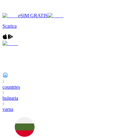
eSIM GRATIS
Scarica
countries
bulgaria
varna