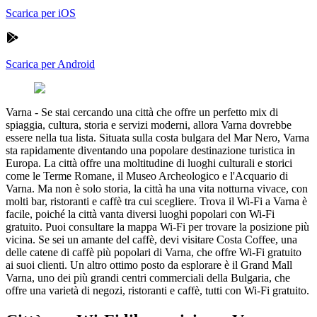
Scarica per iOS
Scarica per Android
Varna
-
Se stai cercando una città che offre un perfetto mix di
spiaggia, cultura, storia e servizi moderni, allora Varna dovrebbe
essere nella tua lista. Situata sulla costa bulgara del Mar Nero, Varna
sta rapidamente diventando una popolare destinazione turistica in
Europa. La città offre una moltitudine di luoghi culturali e storici
come le Terme Romane, il Museo Archeologico e l'Acquario di
Varna. Ma non è solo storia, la città ha una vita notturna vivace, con
molti bar, ristoranti e caffè tra cui scegliere. Trova il Wi-Fi a Varna è
facile, poiché la città vanta diversi luoghi popolari con Wi-Fi
gratuito. Puoi consultare la mappa Wi-Fi per trovare la posizione più
vicina. Se sei un amante del caffè, devi visitare Costa Coffee, una
delle catene di caffè più popolari di Varna, che offre Wi-Fi gratuito
ai suoi clienti. Un altro ottimo posto da esplorare è il Grand Mall
Varna, uno dei più grandi centri commerciali della Bulgaria, che
offre una varietà di negozi, ristoranti e caffè, tutti con Wi-Fi gratuito.