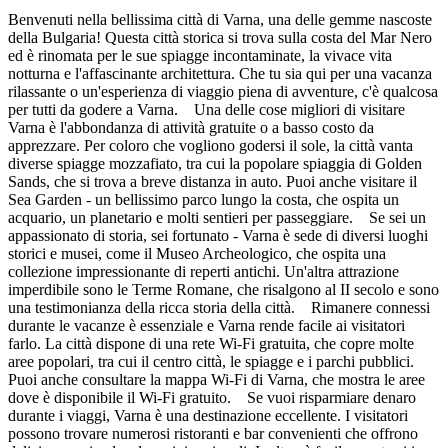
Benvenuti nella bellissima città di Varna, una delle gemme nascoste
della Bulgaria! Questa città storica si trova sulla costa del Mar Nero
ed è rinomata per le sue spiagge incontaminate, la vivace vita
notturna e l'affascinante architettura. Che tu sia qui per una vacanza
rilassante o un'esperienza di viaggio piena di avventure, c'è qualcosa
per tutti da godere a Varna. Una delle cose migliori di visitare
Varna è l'abbondanza di attività gratuite o a basso costo da
apprezzare. Per coloro che vogliono godersi il sole, la città vanta
diverse spiagge mozzafiato, tra cui la popolare spiaggia di Golden
Sands, che si trova a breve distanza in auto. Puoi anche visitare il
Sea Garden - un bellissimo parco lungo la costa, che ospita un
acquario, un planetario e molti sentieri per passeggiare. Se sei un
appassionato di storia, sei fortunato - Varna è sede di diversi luoghi
storici e musei, come il Museo Archeologico, che ospita una
collezione impressionante di reperti antichi. Un'altra attrazione
imperdibile sono le Terme Romane, che risalgono al II secolo e sono
una testimonianza della ricca storia della città. Rimanere connessi
durante le vacanze è essenziale e Varna rende facile ai visitatori
farlo. La città dispone di una rete Wi-Fi gratuita, che copre molte
aree popolari, tra cui il centro città, le spiagge e i parchi pubblici.
Puoi anche consultare la mappa Wi-Fi di Varna, che mostra le aree
dove è disponibile il Wi-Fi gratuito. Se vuoi risparmiare denaro
durante i viaggi, Varna è una destinazione eccellente. I visitatori
possono trovare numerosi ristoranti e bar convenienti che offrono