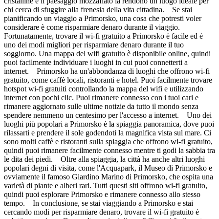
cristalline e il paesaggio mozzafiato la rendono un luogo ideale per
chi cerca di sfuggire alla frenesia della vita cittadina. Se stai
pianificando un viaggio a Primorsko, una cosa che potresti voler
considerare è come risparmiare denaro durante il viaggio.
Fortunatamente, trovare il wi-fi gratuito a Primorsko è facile ed è
uno dei modi migliori per risparmiare denaro durante il tuo
soggiorno. Una mappa del wifi gratuito è disponibile online, quindi
puoi facilmente individuare i luoghi in cui puoi connetterti a
internet. Primorsko ha un'abbondanza di luoghi che offrono wi-fi
gratuito, come caffè locali, ristoranti e hotel. Puoi facilmente trovare
hotspot wi-fi gratuiti controllando la mappa del wifi e utilizzando
internet con pochi clic. Puoi rimanere connesso con i tuoi cari e
rimanere aggiornato sulle ultime notizie da tutto il mondo senza
spendere nemmeno un centesimo per l'accesso a internet. Uno dei
luoghi più popolari a Primorsko è la spiaggia panoramica, dove puoi
rilassarti e prendere il sole godendoti la magnifica vista sul mare. Ci
sono molti caffè e ristoranti sulla spiaggia che offrono wi-fi gratuito,
quindi puoi rimanere facilmente connesso mentre ti godi la sabbia tra
le dita dei piedi. Oltre alla spiaggia, la città ha anche altri luoghi
popolari degni di visita, come l'Acquapark, il Museo di Primorsko e
ovviamente il famoso Giardino Marino di Primorsko, che ospita una
varietà di piante e alberi rari. Tutti questi siti offrono wi-fi gratuito,
quindi puoi esplorare Primorsko e rimanere connesso allo stesso
tempo. In conclusione, se stai viaggiando a Primorsko e stai
cercando modi per risparmiare denaro, trovare il wi-fi gratuito è