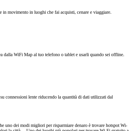
e in movimento in luoghi che fai acquisti, cenare e viaggiare.
ea dalla WiFi Map al tuo telefono o tablet e usarli quando sei offline.
u connessioni lente riducendo la quantità di dati utilizzati dal
che uno dei modi migliori per risparmiare denaro è trovare hotspot Wi-
ori la città. Uno dei luoghi più popolari per trovare Wi-Fi gratuito a