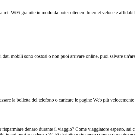
reti WiFi gratuite in modo da poter ottenere Internet veloce e affidabil
 i dati mobili sono costosi o non puoi arrivare online, puoi salvare un'ar
ssare la bolletta del telefono o caricare le pagine Web più velocemente s
r risparmiare denaro durante il viaggio? Come viaggiatore esperto, sai 
i in cui puoi accedere a Wi-Fi gratuito e rimanere connesso mentre espl