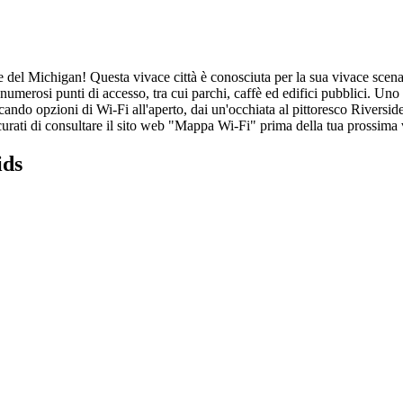
el Michigan! Questa vivace città è conosciuta per la sua vivace scena art
re numerosi punti di accesso, tra cui parchi, caffè ed edifici pubblici. Uno
ercando opzioni di Wi-Fi all'aperto, dai un'occhiata al pittoresco Riversi
icurati di consultare il sito web "Mappa Wi-Fi" prima della tua prossima v
ids