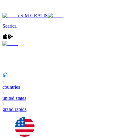
eSIM GRATIS
Scarica
countries
united states
grand rapids