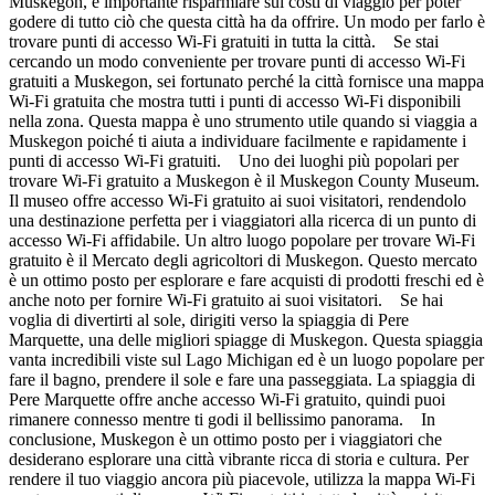
Muskegon, è importante risparmiare sui costi di viaggio per poter
godere di tutto ciò che questa città ha da offrire. Un modo per farlo è
trovare punti di accesso Wi-Fi gratuiti in tutta la città. Se stai
cercando un modo conveniente per trovare punti di accesso Wi-Fi
gratuiti a Muskegon, sei fortunato perché la città fornisce una mappa
Wi-Fi gratuita che mostra tutti i punti di accesso Wi-Fi disponibili
nella zona. Questa mappa è uno strumento utile quando si viaggia a
Muskegon poiché ti aiuta a individuare facilmente e rapidamente i
punti di accesso Wi-Fi gratuiti. Uno dei luoghi più popolari per
trovare Wi-Fi gratuito a Muskegon è il Muskegon County Museum.
Il museo offre accesso Wi-Fi gratuito ai suoi visitatori, rendendolo
una destinazione perfetta per i viaggiatori alla ricerca di un punto di
accesso Wi-Fi affidabile. Un altro luogo popolare per trovare Wi-Fi
gratuito è il Mercato degli agricoltori di Muskegon. Questo mercato
è un ottimo posto per esplorare e fare acquisti di prodotti freschi ed è
anche noto per fornire Wi-Fi gratuito ai suoi visitatori. Se hai
voglia di divertirti al sole, dirigiti verso la spiaggia di Pere
Marquette, una delle migliori spiagge di Muskegon. Questa spiaggia
vanta incredibili viste sul Lago Michigan ed è un luogo popolare per
fare il bagno, prendere il sole e fare una passeggiata. La spiaggia di
Pere Marquette offre anche accesso Wi-Fi gratuito, quindi puoi
rimanere connesso mentre ti godi il bellissimo panorama. In
conclusione, Muskegon è un ottimo posto per i viaggiatori che
desiderano esplorare una città vibrante ricca di storia e cultura. Per
rendere il tuo viaggio ancora più piacevole, utilizza la mappa Wi-Fi