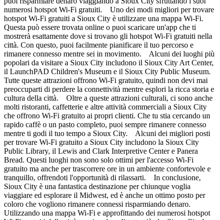
puoi risparmiare denaro viaggiando a Sioux City sfruttando i suoi
numerosi hotspot Wi-Fi gratuiti. Uno dei modi migliori per trovare
hotspot Wi-Fi gratuiti a Sioux City è utilizzare una mappa Wi-Fi.
Questa può essere trovata online o puoi scaricare un'app che ti
mostrerà esattamente dove si trovano gli hotspot Wi-Fi gratuiti nella
città. Con questo, puoi facilmente pianificare il tuo percorso e
rimanere connesso mentre sei in movimento. Alcuni dei luoghi più
popolari da visitare a Sioux City includono il Sioux City Art Center,
il LaunchPAD Children's Museum e il Sioux City Public Museum.
Tutte queste attrazioni offrono Wi-Fi gratuito, quindi non devi mai
preoccuparti di perdere la connettività mentre esplori la ricca storia e
cultura della città. Oltre a queste attrazioni culturali, ci sono anche
molti ristoranti, caffetterie e altre attività commerciali a Sioux City
che offrono Wi-Fi gratuito ai propri clienti. Che tu stia cercando un
rapido caffè o un pasto completo, puoi sempre rimanere connesso
mentre ti godi il tuo tempo a Sioux City. Alcuni dei migliori posti
per trovare Wi-Fi gratuito a Sioux City includono la Sioux City
Public Library, il Lewis and Clark Interpretive Center e Panera
Bread. Questi luoghi non sono solo ottimi per l'accesso Wi-Fi
gratuito ma anche per trascorrere ore in un ambiente confortevole e
tranquillo, offrendoti l'opportunità di rilassarti. In conclusione,
Sioux City è una fantastica destinazione per chiunque voglia
viaggiare ed esplorare il Midwest, ed è anche un ottimo posto per
coloro che vogliono rimanere connessi risparmiando denaro.
Utilizzando una mappa Wi-Fi e approfittando dei numerosi hotspot