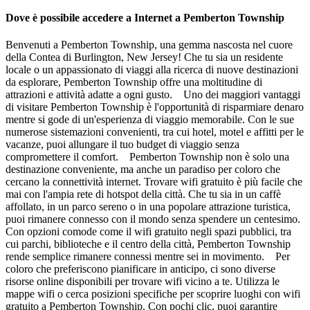
Dove è possibile accedere a Internet a Pemberton Township
Benvenuti a Pemberton Township, una gemma nascosta nel cuore
della Contea di Burlington, New Jersey! Che tu sia un residente
locale o un appassionato di viaggi alla ricerca di nuove destinazioni
da esplorare, Pemberton Township offre una moltitudine di
attrazioni e attività adatte a ogni gusto. Uno dei maggiori vantaggi
di visitare Pemberton Township è l'opportunità di risparmiare denaro
mentre si gode di un'esperienza di viaggio memorabile. Con le sue
numerose sistemazioni convenienti, tra cui hotel, motel e affitti per le
vacanze, puoi allungare il tuo budget di viaggio senza
compromettere il comfort. Pemberton Township non è solo una
destinazione conveniente, ma anche un paradiso per coloro che
cercano la connettività internet. Trovare wifi gratuito è più facile che
mai con l'ampia rete di hotspot della città. Che tu sia in un caffè
affollato, in un parco sereno o in una popolare attrazione turistica,
puoi rimanere connesso con il mondo senza spendere un centesimo.
Con opzioni comode come il wifi gratuito negli spazi pubblici, tra
cui parchi, biblioteche e il centro della città, Pemberton Township
rende semplice rimanere connessi mentre sei in movimento. Per
coloro che preferiscono pianificare in anticipo, ci sono diverse
risorse online disponibili per trovare wifi vicino a te. Utilizza le
mappe wifi o cerca posizioni specifiche per scoprire luoghi con wifi
gratuito a Pemberton Township. Con pochi clic, puoi garantire