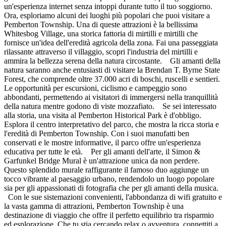
un'esperienza internet senza intoppi durante tutto il tuo soggiorno.
Ora, esploriamo alcuni dei luoghi più popolari che puoi visitare a
Pemberton Township. Una di queste attrazioni è la bellissima
Whitesbog Village, una storica fattoria di mirtilli e mirtilli che
fornisce un'idea dell'eredità agricola della zona. Fai una passeggiata
rilassante attraverso il villaggio, scopri l'industria del mirtilli e
ammira la bellezza serena della natura circostante. Gli amanti della
natura saranno anche entusiasti di visitare la Brendan T. Byrne State
Forest, che comprende oltre 37.000 acri di boschi, ruscelli e sentieri.
Le opportunità per escursioni, ciclismo e campeggio sono
abbondanti, permettendo ai visitatori di immergersi nella tranquillità
della natura mentre godono di viste mozzafiato. Se sei interessato
alla storia, una visita al Pemberton Historical Park è d'obbligo.
Esplora il centro interpretativo del parco, che mostra la ricca storia e
l'eredità di Pemberton Township. Con i suoi manufatti ben
conservati e le mostre informative, il parco offre un'esperienza
educativa per tutte le età. Per gli amanti dell'arte, il Simon &
Garfunkel Bridge Mural è un'attrazione unica da non perdere.
Questo splendido murale raffigurante il famoso duo aggiunge un
tocco vibrante al paesaggio urbano, rendendolo un luogo popolare
sia per gli appassionati di fotografia che per gli amanti della musica.
Con le sue sistemazioni convenienti, l'abbondanza di wifi gratuito e
la vasta gamma di attrazioni, Pemberton Township è una
destinazione di viaggio che offre il perfetto equilibrio tra risparmio
ed esplorazione. Che tu stia cercando relax o avventura, connettiti a