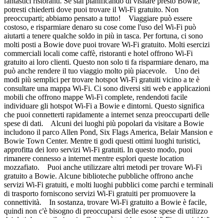
fantastici ristoranti. Se stai pianificando di visitare presto Bowie,
potresti chiederti dove puoi trovare il Wi-Fi gratuito. Non
preoccuparti; abbiamo pensato a tutto! Viaggiare può essere
costoso, e risparmiare denaro su cose come l'uso del Wi-Fi può
aiutarti a tenere qualche soldo in più in tasca. Per fortuna, ci sono
molti posti a Bowie dove puoi trovare Wi-Fi gratuito. Molti esercizi
commerciali locali come caffè, ristoranti e hotel offrono Wi-Fi
gratuito ai loro clienti. Questo non solo ti fa risparmiare denaro, ma
può anche rendere il tuo viaggio molto più piacevole. Uno dei
modi più semplici per trovare hotspot Wi-Fi gratuiti vicino a te è
consultare una mappa Wi-Fi. Ci sono diversi siti web e applicazioni
mobili che offrono mappe Wi-Fi complete, rendendoti facile
individuare gli hotspot Wi-Fi a Bowie e dintorni. Questo significa
che puoi connetterti rapidamente a internet senza preoccuparti delle
spese di dati. Alcuni dei luoghi più popolari da visitare a Bowie
includono il parco Allen Pond, Six Flags America, Belair Mansion e
Bowie Town Center. Mentre ti godi questi ottimi luoghi turistici,
approfitta dei loro servizi Wi-Fi gratuiti. In questo modo, puoi
rimanere connesso a internet mentre esplori queste location
mozzafiato. Puoi anche utilizzare altri metodi per trovare Wi-Fi
gratuito a Bowie. Alcune biblioteche pubbliche offrono anche
servizi Wi-Fi gratuiti, e molti luoghi pubblici come parchi e terminali
di trasporto forniscono servizi Wi-Fi gratuiti per promuovere la
connettività. In sostanza, trovare Wi-Fi gratuito a Bowie è facile,
quindi non c'è bisogno di preoccuparsi delle esose spese di utilizzo