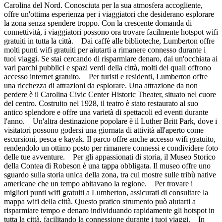
Carolina del Nord. Conosciuta per la sua atmosfera accogliente,
offre un'ottima esperienza per i viaggiatori che desiderano esplorare
la zona senza spendere troppo. Con la crescente domanda di
connettività, i viaggiatori possono ora trovare facilmente hotspot wifi
gratuiti in tutta la città. Dai caffè alle biblioteche, Lumberton offre
molti punti wifi gratuiti per aiutarti a rimanere connesso durante i
tuoi viaggi. Se stai cercando di risparmiare denaro, dai un'occhiata ai
vari parchi pubblici e spazi verdi della città, molti dei quali offrono
accesso internet gratuito. Per turisti e residenti, Lumberton offre
una ricchezza di attrazioni da esplorare. Una attrazione da non
perdere è il Carolina Civic Center Historic Theater, situato nel cuore
del centro. Costruito nel 1928, il teatro è stato restaurato al suo
antico splendore e offre una varietà di spettacoli ed eventi durante
l'anno. Un'altra destinazione popolare è il Luther Britt Park, dove i
visitatori possono godersi una giornata di attività all'aperto come
escursioni, pesca e kayak. Il parco offre anche accesso wifi gratuito,
rendendolo un ottimo posto per rimanere connessi e condividere foto
delle tue avventure. Per gli appassionati di storia, il Museo Storico
della Contea di Robeson è una tappa obbligata. Il museo offre uno
sguardo sulla storia unica della zona, tra cui mostre sulle tribù native
americane che un tempo abitavano la regione. Per trovare i
migliori punti wifi gratuiti a Lumberton, assicurati di consultare la
mappa wifi della città. Questo pratico strumento può aiutarti a
risparmiare tempo e denaro individuando rapidamente gli hotspot in
tutta la città, facilitando la connessione durante i tuoi viaggi. In