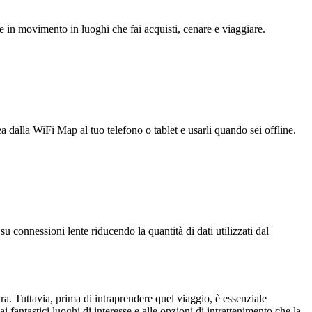
e in movimento in luoghi che fai acquisti, cenare e viaggiare.
ea dalla WiFi Map al tuo telefono o tablet e usarli quando sei offline.
u connessioni lente riducendo la quantità di dati utilizzati dal
. Tuttavia, prima di intraprendere quel viaggio, è essenziale
 fantastici luoghi di interesse e alle opzioni di intrattenimento che la