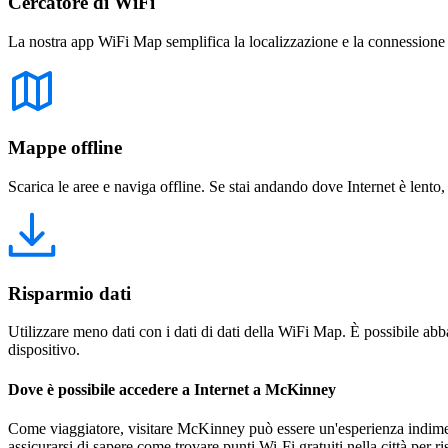
Cercatore di WiFi
La nostra app WiFi Map semplifica la localizzazione e la connessione a 
Mappe offline
Scarica le aree e naviga offline. Se stai andando dove Internet è lento,
Risparmio dati
Utilizzare meno dati con i dati di dati della WiFi Map. È possibile abba
dispositivo.
Dove è possibile accedere a Internet a McKinney
Come viaggiatore, visitare McKinney può essere un'esperienza indiment
assicurarsi di sapere come trovare punti Wi-Fi gratuiti nella città per r