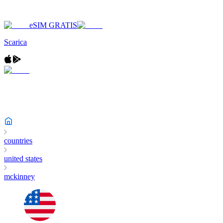
eSIM GRATIS
Scarica
countries
united states
mckinney