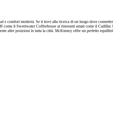
ud e comfort moderni. Se ti trovi alla ricerca di un luogo dove connett
fè come il Sweetwater Coffeehouse ai ristoranti amati come il Cadillac P
te altre posizioni in tutta la città. McKinney offre un perfetto equilibr