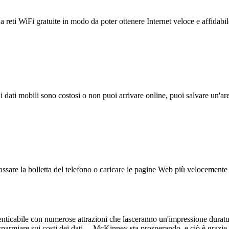
reti WiFi gratuite in modo da poter ottenere Internet veloce e affidabil
 i dati mobili sono costosi o non puoi arrivare online, puoi salvare un'ar
ssare la bolletta del telefono o caricare le pagine Web più velocemente s
icabile con numerose attrazioni che lasceranno un'impressione duratura
isparmiare sui costi dei dati. McKinney sta prosperando, e ciò è grazie ai