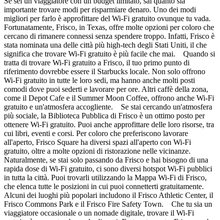
Se sei un viaggiatore con un budget limitato, sai quanto sia
importante trovare modi per risparmiare denaro. Uno dei modi
migliori per farlo è approfittare del Wi-Fi gratuito ovunque tu vada.
Fortunatamente, Frisco, in Texas, offre molte opzioni per coloro che
cercano di rimanere connessi senza spendere troppo. Infatti, Frisco è
stata nominata una delle città più high-tech degli Stati Uniti, il che
significa che trovare Wi-Fi gratuito è più facile che mai. Quando si
tratta di trovare Wi-Fi gratuito a Frisco, il tuo primo punto di
riferimento dovrebbe essere il Starbucks locale. Non solo offrono
Wi-Fi gratuito in tutte le loro sedi, ma hanno anche molti posti
comodi dove puoi sederti e lavorare per ore. Altri caffè della zona,
come il Depot Cafe e il Summer Moon Coffee, offrono anche Wi-Fi
gratuito e un'atmosfera accogliente. Se stai cercando un'atmosfera
più sociale, la Biblioteca Pubblica di Frisco è un ottimo posto per
ottenere Wi-Fi gratuito. Puoi anche approfittare delle loro risorse, tra
cui libri, eventi e corsi. Per coloro che preferiscono lavorare
all'aperto, Frisco Square ha diversi spazi all'aperto con Wi-Fi
gratuito, oltre a molte opzioni di ristorazione nelle vicinanze.
Naturalmente, se stai solo passando da Frisco e hai bisogno di una
rapida dose di Wi-Fi gratuito, ci sono diversi hotspot Wi-Fi pubblici
in tutta la città. Puoi trovarli utilizzando la Mappa Wi-Fi di Frisco,
che elenca tutte le posizioni in cui puoi connetterti gratuitamente.
Alcuni dei luoghi più popolari includono il Frisco Athletic Center, il
Frisco Commons Park e il Frisco Fire Safety Town. Che tu sia un
viaggiatore occasionale o un nomade digitale, trovare il Wi-Fi