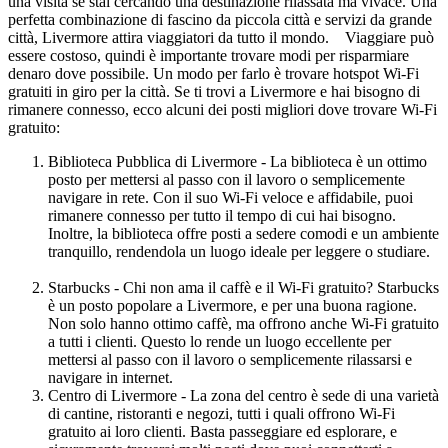
una visita se stai cercando una destinazione rilassata ma vivace. Una
perfetta combinazione di fascino da piccola città e servizi da grande
città, Livermore attira viaggiatori da tutto il mondo. Viaggiare può
essere costoso, quindi è importante trovare modi per risparmiare
denaro dove possibile. Un modo per farlo è trovare hotspot Wi-Fi
gratuiti in giro per la città. Se ti trovi a Livermore e hai bisogno di
rimanere connesso, ecco alcuni dei posti migliori dove trovare Wi-Fi
gratuito:
Biblioteca Pubblica di Livermore - La biblioteca è un ottimo
posto per mettersi al passo con il lavoro o semplicemente
navigare in rete. Con il suo Wi-Fi veloce e affidabile, puoi
rimanere connesso per tutto il tempo di cui hai bisogno.
Inoltre, la biblioteca offre posti a sedere comodi e un ambiente
tranquillo, rendendola un luogo ideale per leggere o studiare.
Starbucks - Chi non ama il caffè e il Wi-Fi gratuito? Starbucks
è un posto popolare a Livermore, e per una buona ragione.
Non solo hanno ottimo caffè, ma offrono anche Wi-Fi gratuito
a tutti i clienti. Questo lo rende un luogo eccellente per
mettersi al passo con il lavoro o semplicemente rilassarsi e
navigare in internet.
Centro di Livermore - La zona del centro è sede di una varietà
di cantine, ristoranti e negozi, tutti i quali offrono Wi-Fi
gratuito ai loro clienti. Basta passeggiare ed esplorare, e