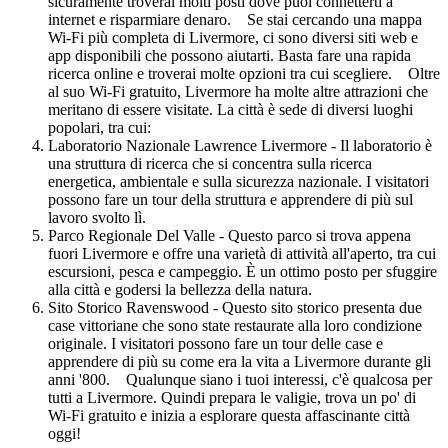
sicuramente troverai molti posti dove puoi connetterti a
internet e risparmiare denaro. Se stai cercando una mappa
Wi-Fi più completa di Livermore, ci sono diversi siti web e
app disponibili che possono aiutarti. Basta fare una rapida
ricerca online e troverai molte opzioni tra cui scegliere. Oltre
al suo Wi-Fi gratuito, Livermore ha molte altre attrazioni che
meritano di essere visitate. La città è sede di diversi luoghi
popolari, tra cui:
Laboratorio Nazionale Lawrence Livermore - Il laboratorio è
una struttura di ricerca che si concentra sulla ricerca
energetica, ambientale e sulla sicurezza nazionale. I visitatori
possono fare un tour della struttura e apprendere di più sul
lavoro svolto lì.
Parco Regionale Del Valle - Questo parco si trova appena
fuori Livermore e offre una varietà di attività all'aperto, tra cui
escursioni, pesca e campeggio. È un ottimo posto per sfuggire
alla città e godersi la bellezza della natura.
Sito Storico Ravenswood - Questo sito storico presenta due
case vittoriane che sono state restaurate alla loro condizione
originale. I visitatori possono fare un tour delle case e
apprendere di più su come era la vita a Livermore durante gli
anni '800. Qualunque siano i tuoi interessi, c'è qualcosa per
tutti a Livermore. Quindi prepara le valigie, trova un po' di
Wi-Fi gratuito e inizia a esplorare questa affascinante città
oggi!