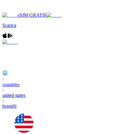
eSIM GRATIS
Scarica
countries
united states
bemidji