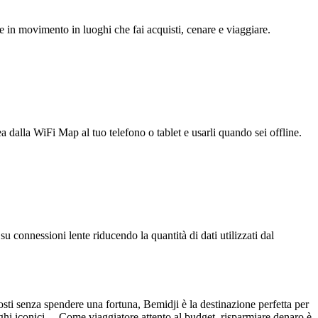
e in movimento in luoghi che fai acquisti, cenare e viaggiare.
ea dalla WiFi Map al tuo telefono o tablet e usarli quando sei offline.
u connessioni lente riducendo la quantità di dati utilizzati dal
osti senza spendere una fortuna, Bemidji è la destinazione perfetta per
uoghi iconici. Come viaggiatore attento al budget, risparmiare denaro è