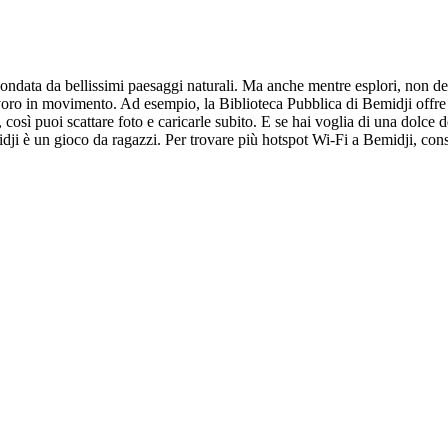
rcondata da bellissimi paesaggi naturali. Ma anche mentre esplori, non d
avoro in movimento. Ad esempio, la Biblioteca Pubblica di Bemidji offre 
osì puoi scattare foto e caricarle subito. E se hai voglia di una dolce d
dji è un gioco da ragazzi. Per trovare più hotspot Wi-Fi a Bemidji, cons