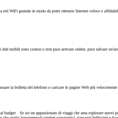
reti WiFi gratuite in modo da poter ottenere Internet veloce e affidabil
 i dati mobili sono costosi o non puoi arrivare online, puoi salvare un'ar
ssare la bolletta del telefono o caricare le pagine Web più velocemente s
nti al budget Se sei un appassionato di viaggi che ama esplorare nuovi p
nte che ospita innumerevoli sentieri panoramici, paesaggi bellissimi e l