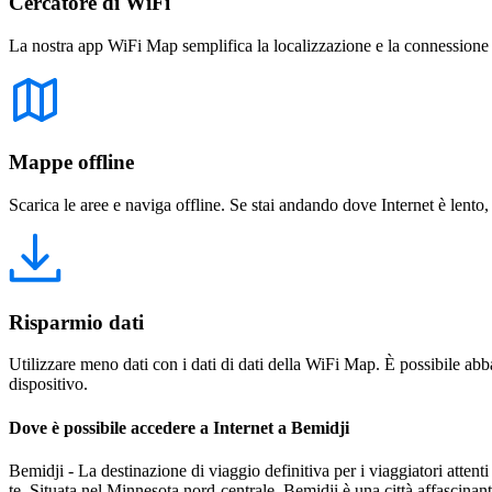
Cercatore di WiFi
La nostra app WiFi Map semplifica la localizzazione e la connessione a 
Mappe offline
Scarica le aree e naviga offline. Se stai andando dove Internet è lento,
Risparmio dati
Utilizzare meno dati con i dati di dati della WiFi Map. È possibile abba
dispositivo.
Dove è possibile accedere a Internet a Bemidji
Bemidji - La destinazione di viaggio definitiva per i viaggiatori atte
te. Situata nel Minnesota nord-centrale, Bemidji è una città affascina