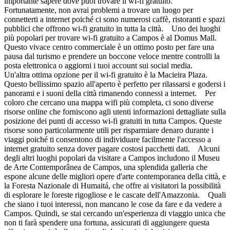
importante sapere dove puoi trovare il wi-fi gratuito.
Fortunatamente, non avrai problemi a trovare un luogo per
connetterti a internet poiché ci sono numerosi caffè, ristoranti e spazi
pubblici che offrono wi-fi gratuito in tutta la città. Uno dei luoghi
più popolari per trovare wi-fi gratuito a Campos è al Domus Mall.
Questo vivace centro commerciale è un ottimo posto per fare una
pausa dal turismo e prendere un boccone veloce mentre controlli la
posta elettronica o aggiorni i tuoi account sui social media.
Un'altra ottima opzione per il wi-fi gratuito è la Macieira Plaza.
Questo bellissimo spazio all'aperto è perfetto per rilassarsi e godersi i
panorami e i suoni della città rimanendo connessi a internet. Per
coloro che cercano una mappa wifi più completa, ci sono diverse
risorse online che forniscono agli utenti informazioni dettagliate sulla
posizione dei punti di accesso wi-fi gratuiti in tutta Campos. Queste
risorse sono particolarmente utili per risparmiare denaro durante i
viaggi poiché ti consentono di individuare facilmente l'accesso a
internet gratuito senza dover pagare costosi pacchetti dati. Alcuni
degli altri luoghi popolari da visitare a Campos includono il Museu
de Arte Contemporânea de Campos, una splendida galleria che
espone alcune delle migliori opere d'arte contemporanea della città, e
la Foresta Nazionale di Humaitá, che offre ai visitatori la possibilità
di esplorare le foreste rigogliose e le cascate dell'Amazzonia. Quali
che siano i tuoi interessi, non mancano le cose da fare e da vedere a
Campos. Quindi, se stai cercando un'esperienza di viaggio unica che
non ti farà spendere una fortuna, assicurati di aggiungere questa