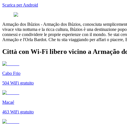
Scarica per Android
Armação dos Búzios
-
Armação dos Búzios, conosciuta semplicemente c
vivace vita notturna e la ricca cultura, Búzios è una destinazione popola
connessi e condividere le proprie esperienze con il mondo. Se stai cerc
Armação e l'Orla Bardot. Che tu stia viaggiando per affari o piacere, 
Città con Wi-Fi libero vicino a Armação d
Cabo Frio
504
WiFi gratuito
Macaé
463
WiFi gratuito