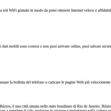
reti WiFi gratuite in modo da poter ottenere Internet veloce e affidabil
 i dati mobili sono costosi o non puoi arrivare online, puoi salvare un'ar
ssare la bolletta del telefono o caricare le pagine Web più velocemente s
, è una città situata nello stato brasiliano di Rio de Janeiro. Búzios 
gono a prendere il sole, esplorare le spiagge e immergersi nella cultura u