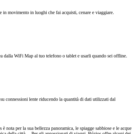
e in movimento in luoghi che fai acquisti, cenare e viaggiare.
ea dalla WiFi Map al tuo telefono o tablet e usarli quando sei offline.
u connessioni lente riducendo la quantità di dati utilizzati dal
è nota per la sua bellezza panoramica, le spiagge sabbiose e le acque
nica della città. Per gli appassionati di viaggi, Búzios offre alcuni dei