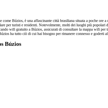
ome Búzios, è una affascinante città brasiliana situata a poche ore a n
re per turisti e residenti. Notevolmente, molti dei luoghi più popolari de
ando wifi gratuito a Búzios, assicurati di consultare la mappa wifi per tr
Búzios ha tutto ciò di cui hai bisogno per rimanere connesso e goderti a
os Búzios