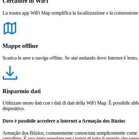
Cercatore di WiFi
La nostra app WiFi Map semplifica la localizzazione e la connessione a 
Mappe offline
Scarica le aree e naviga offline. Se stai andando dove Internet è lento,
Risparmio dati
Utilizzare meno dati con i dati di dati della WiFi Map. È possibile abba
dispositivo.
Dove è possibile accedere a Internet a Armação dos Búzios
Armação dos Búzios, comunemente conosciuta semplicemente come Búzios
cristalline. È una meta popolare per i turisti di tutto il mondo che ven