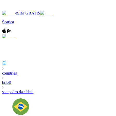
eSIM GRATIS
Scarica
countries
brazil
sao pedro da aldeia