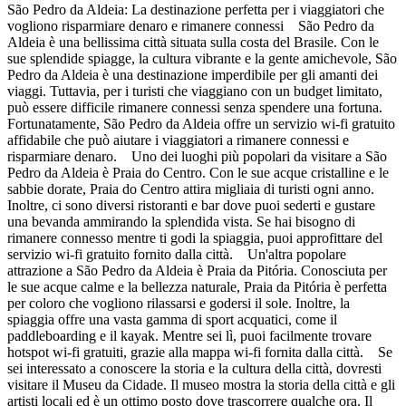
São Pedro da Aldeia: La destinazione perfetta per i viaggiatori che
vogliono risparmiare denaro e rimanere connessi São Pedro da
Aldeia è una bellissima città situata sulla costa del Brasile. Con le
sue splendide spiagge, la cultura vibrante e la gente amichevole, São
Pedro da Aldeia è una destinazione imperdibile per gli amanti dei
viaggi. Tuttavia, per i turisti che viaggiano con un budget limitato,
può essere difficile rimanere connessi senza spendere una fortuna.
Fortunatamente, São Pedro da Aldeia offre un servizio wi-fi gratuito
affidabile che può aiutare i viaggiatori a rimanere connessi e
risparmiare denaro. Uno dei luoghi più popolari da visitare a São
Pedro da Aldeia è Praia do Centro. Con le sue acque cristalline e le
sabbie dorate, Praia do Centro attira migliaia di turisti ogni anno.
Inoltre, ci sono diversi ristoranti e bar dove puoi sederti e gustare
una bevanda ammirando la splendida vista. Se hai bisogno di
rimanere connesso mentre ti godi la spiaggia, puoi approfittare del
servizio wi-fi gratuito fornito dalla città. Un'altra popolare
attrazione a São Pedro da Aldeia è Praia da Pitória. Conosciuta per
le sue acque calme e la bellezza naturale, Praia da Pitória è perfetta
per coloro che vogliono rilassarsi e godersi il sole. Inoltre, la
spiaggia offre una vasta gamma di sport acquatici, come il
paddleboarding e il kayak. Mentre sei lì, puoi facilmente trovare
hotspot wi-fi gratuiti, grazie alla mappa wi-fi fornita dalla città. Se
sei interessato a conoscere la storia e la cultura della città, dovresti
visitare il Museu da Cidade. Il museo mostra la storia della città e gli
artisti locali ed è un ottimo posto dove trascorrere qualche ora. Il