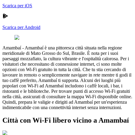
Scarica per iOS
Scarica per Android
Amambaí
-
Amambaí è una pittoresca città situata nella regione
meridionale di Mato Grosso do Sul, Brasile. È nota per i suoi
paesaggi mozzafiato, la cultura vibrante e l'ospitalità calorosa. Per i
visitatori che necessitano di connessione internet, ci sono molte
opzioni con Wi-Fi gratuito in tutta la città. Che tu stia cercando di
lavorare in remoto o semplicemente navigare in rete mentre ti godi il
tuo caffè preferito, Amambaí ti supporta. Alcuni dei luoghi più
popolari con Wi-Fi ad Amambaí includono i caffè locali, i bar, i
ristoranti e le biblioteche. Per trovare punti di accesso Wi-Fi gratuiti
nella città, assicurati di consultare la mappa Wi-Fi disponibile online.
Quindi, prepara le valigie e dirigiti ad Amambaí per un'esperienza
indimenticabile con una connettività internet senza interruzioni.
Città con Wi-Fi libero vicino a Amambaí