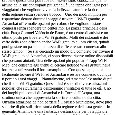
sebbene questa città potrebbe non essere tanto conosciuta quanto
alcune delle sue controparti più grandi, è una tappa obbligata per i
viaggiatori che vogliono vivere la bellezza naturale e la ricca cultura
della regione senza spendere troppo. Uno dei modi migliori per
risparmiare denaro durante i viaggi è trovare il Wi-Fi gratuito, e
Amambaí offre molte opzioni per coloro che vogliono restare
connessi senza spendere un centesimo. La piazza principale della
città, Praça Coronel Valêncio de Brum, è un centro di attività e un
ottimo posto per trovare il Wi-Fi gratuito. Molti dei ristoranti e dei
caffè della zona offrono anche Wi-Fi gratuito ai loro clienti, quindi
puoi gustare un pasto o una tazza di caffè e restare connesso allo
stesso tempo. Se stai cercando un modo più completo per trovare il
Wi-Fi gratuito ad Amambaí, ci sono diverse risorse online disponibili
che possono aiutarti. Una delle opzioni più popolari è l'app Wi-Fi
Map, che consente agli utenti di cercare hotspot Wi-Fi gratuiti nella
loro zona utilizzando il loro smartphone. Con questa app, puoi
facilmente trovare il Wi-Fi ad Amambaí e restare connesso ovunque
ti portino i tuoi viaggi. Naturalmente, ad Amambaí c'è molto di più
che il solo Wi-Fi gratuito. Questa città è sede di diverse attrazioni
popolari che sicuramente delizieranno i visitatori di tutte le età. Uno
dei luoghi più iconici di Amambaí è la Torre dell'Acqua, una
struttura unica che rappresenta la storia e la cultura della città.
Un'altra attrazione da non perdere è il Museo Municipale, dove puoi
scoprire di più sulla ricca storia della regione e della sua gente. In
generale, Amambaí è una fantastica destinazione per i viaggiatori