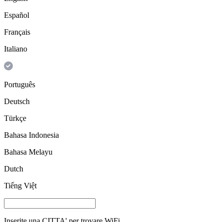
Español
Français
Italiano
Português
Deutsch
Türkçe
Bahasa Indonesia
Bahasa Melayu
Dutch
Tiếng Việt
Inserite una
CITTA'
per trovare WiFi