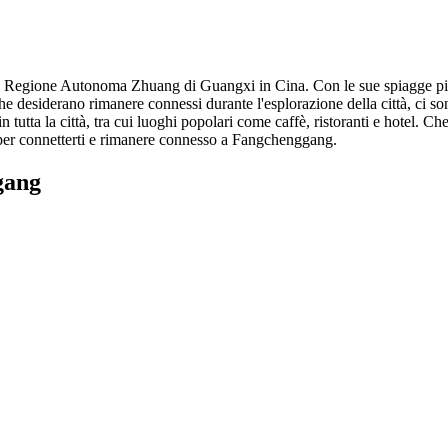
a Regione Autonoma Zhuang di Guangxi in Cina. Con le sue spiagge pittor
 che desiderano rimanere connessi durante l'esplorazione della città, ci
 tutta la città, tra cui luoghi popolari come caffè, ristoranti e hotel. 
o per connetterti e rimanere connesso a Fangchenggang.
gang