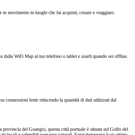
e in movimento in luoghi che fai acquisti, cenare e viaggiare.
ea dalla WiFi Map al tuo telefono o tablet e usarli quando sei offline.
u connessioni lente riducendo la quantità di dati utilizzati dal
a provincia del Guangxi, questa città portuale è situata sul Golfo del
rcati locali e splendidi paesaggi naturali, Fangchenggang è un ottimo