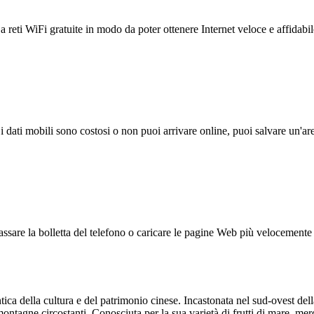
reti WiFi gratuite in modo da poter ottenere Internet veloce e affidabil
 i dati mobili sono costosi o non puoi arrivare online, puoi salvare un'ar
ssare la bolletta del telefono o caricare le pagine Web più velocemente s
ica della cultura e del patrimonio cinese. Incastonata nel sud-ovest dell
montagne circostanti. Conosciuta per la sua varietà di frutti di mare, me