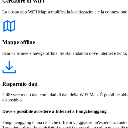
Cercatore di WiFi
La nostra app WiFi Map semplifica la localizzazione e la connessione a 
Mappe offline
Scarica le aree e naviga offline. Se stai andando dove Internet è lento,
Risparmio dati
Utilizzare meno dati con i dati di dati della WiFi Map. È possibile abba
dispositivo.
Dove è possibile accedere a Internet a Fangchenggang
Fangchenggang è una città che offre ai viaggiatori un'esperienza autent
Tonchino, offrendo ai visitatori una vista mozzafiato sul mare e sulle 