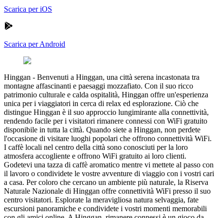
Scarica per iOS
Scarica per Android
Hinggan
-
Benvenuti a Hinggan, una città serena incastonata tra
montagne affascinanti e paesaggi mozzafiato. Con il suo ricco
patrimonio culturale e calda ospitalità, Hinggan offre un'esperienza
unica per i viaggiatori in cerca di relax ed esplorazione. Ciò che
distingue Hinggan è il suo approccio lungimirante alla connettività,
rendendo facile per i visitatori rimanere connessi con WiFi gratuito
disponibile in tutta la città. Quando siete a Hinggan, non perdete
l'occasione di visitare luoghi popolari che offrono connettività WiFi.
I caffè locali nel centro della città sono conosciuti per la loro
atmosfera accogliente e offrono WiFi gratuito ai loro clienti.
Godetevi una tazza di caffè aromatico mentre vi mettete al passo con
il lavoro o condividete le vostre avventure di viaggio con i vostri cari
a casa. Per coloro che cercano un ambiente più naturale, la Riserva
Naturale Nazionale di Hinggan offre connettività WiFi presso il suo
centro visitatori. Esplorate la meravigliosa natura selvaggia, fate
escursioni panoramiche e condividete i vostri momenti memorabili
con gli amici online. A Hinggan, rimanere connessi è un gioco da