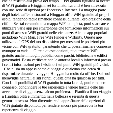
che ha resistito alla prova del tempo. Per quanto riguarda la ricerca
di WiFi gratuito a Hinggan, sei fortunato. La città è ben attrezzata
con una serie di opzioni per l'accesso a Internet. La maggior parte
degli hotel, caffè e ristoranti a Hinggan offre WiFi gratuito ai propri
ospiti, rendendo facile rimanere connessi durante l'esplorazione della
città. Se stai cercando una mappa WiFi completa, puoi scaricare e
utilizzare varie app per smartphone che forniscono informazioni sui
punti di accesso WiFi gratuiti nelle vicinanze. Alcune app popolari
includono WiFi Map, Free WiFi Finder e Wiffinity. Queste app
utilizzano il GPS del tuo dispositivo per mostrarti le posizioni più
vicine con WiFi gratuito, garantendo che tu possa rimanere connesso
ovunque tu vada. Oltre a queste opzioni, puoi trovare WiFi
gratuito anche in luoghi pubblici come parchi, biblioteche e edifici
governativi. Basta verificare con le autorità locali o informarsi presso
i centri informazioni per i visitatori sui punti WiFi gratuiti più vicini.
Che tu sia un appassionato di viaggi o qualcuno che cerca di
risparmiare durante il viaggio, Hinggan ha molto da offrire. Dai suoi
meraviglie naturali ai siti storici, questa città ha qualcosa per tutti.
Con la disponibilità di WiFi gratuito in tutta la città, puoi rimanere
connesso, condividere le tue esperienze e tenere traccia delle tue
avventure di viaggio senza alcun problema. Pianifica il tuo viaggio
a Hinggan oggi e immergiti nella bellezza e serenità di questa
gemma nascosta. Non dimenticare di approfittare delle opzioni di
WiFi gratuito disponibili per rendere ancora più piacevole la tua
esperienza di viaggio.