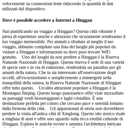
velocemente su connessioni lente riducendo la quantità di dati
utilizzati dal dispositivo.
Dove è possibile accedere a Internet a Hinggan
Stai pianificando un viaggio a Hinggan? Questa città vibrante è
piena di esperienze uniche e attrazioni che sicuramente renderanno il
tuo viaggio memorabile. Per aiutarti a sfruttare al meglio il tuo
viaggio, abbiamo compilato una lista dei luoghi più popolari da
visitare a Hinggan e informazioni su dove puoi trovare WiFi
gratuito. Uno dei luoghi da non perdere a Hinggan è la Riserva
Naturale Nazionale di Hinggan. Questa riserva è sede di una varietà
di specie rare e in via di estinzione, rendendola un paradiso per gli
amanti della natura. Che tu sia interessato all'osservazione degli
uccelli, all'escursionismo o semplicemente a immergerti nella
tranquillità della natura, la Riserva Naturale Nazionale di Hinggan
offre tutto questo. Un'altra attrazione popolare a Hinggan è la
Montagna Jinqing. Questo luogo panoramico offre viste mozzafiato
su paesaggi verdi lussureggianti e laghi cristallini. È una
destinazione perfetta per coloro che cercano pace e serenità lontano
dalla frenesia della città. Gli appassionati di storia non dovrebbero
perdere la visita all'antica città di Xinglong. Questo sito storico risale
a migliaia di anni e offre uno sguardo sulla ricca eredità culturale di
Hinggan. Esplora le antiche rovine e ammira l'architettura intricata