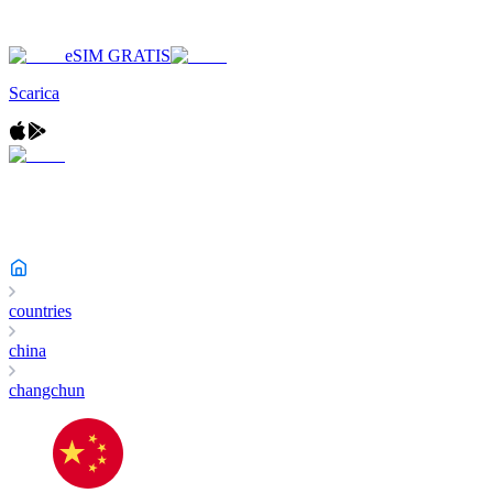
eSIM GRATIS
Scarica
countries
china
changchun