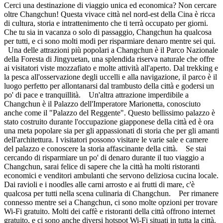
Cerci una destinazione di viaggio unica ed economica? Non cercare
oltre Changchun! Questa vivace città nel nord-est della Cina è ricca
di cultura, storia e intrattenimento che ti terrà occupato per giorni.
Che tu sia in vacanza o solo di passaggio, Changchun ha qualcosa
per tutti, e ci sono molti modi per risparmiare denaro mentre sei qui.
Una delle attrazioni più popolari a Changchun è il Parco Nazionale
della Foresta di Jingyuetan, una splendida riserva naturale che offre
ai visitatori viste mozzafiato e molte attività all'aperto. Dal trekking e
la pesca all'osservazione degli uccelli e alla navigazione, il parco è il
luogo perfetto per allontanarsi dal trambusto della città e godersi un
po' di pace e tranquillità. Un'altra attrazione imperdibile a
Changchun è il Palazzo dell'Imperatore Marionetta, conosciuto
anche come il "Palazzo del Reggente". Questo bellissimo palazzo è
stato costruito durante l'occupazione giapponese della città ed è ora
una meta popolare sia per gli appassionati di storia che per gli amanti
dell'architettura. I visitatori possono visitare le varie sale e camere
del palazzo e conoscere la storia affascinante della città. Se stai
cercando di risparmiare un po' di denaro durante il tuo viaggio a
Changchun, sarai felice di sapere che la città ha molti ristoranti
economici e venditori ambulanti che servono deliziosa cucina locale.
Dai ravioli e i noodles alle carni arrosto e ai frutti di mare, c'è
qualcosa per tutti nella scena culinaria di Changchun. Per rimanere
connesso mentre sei a Changchun, ci sono molte opzioni per trovare
Wi-Fi gratuito. Molti dei caffè e ristoranti della città offrono internet
gratuito, e ci sono anche diversi hotspot Wi-Fi situati in tutta la città.