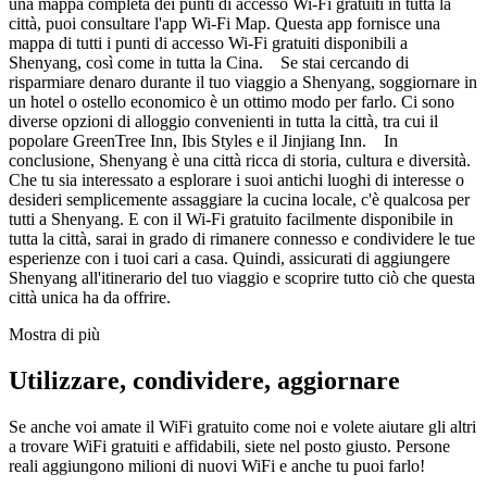
una mappa completa dei punti di accesso Wi-Fi gratuiti in tutta la
città, puoi consultare l'app Wi-Fi Map. Questa app fornisce una
mappa di tutti i punti di accesso Wi-Fi gratuiti disponibili a
Shenyang, così come in tutta la Cina. Se stai cercando di
risparmiare denaro durante il tuo viaggio a Shenyang, soggiornare in
un hotel o ostello economico è un ottimo modo per farlo. Ci sono
diverse opzioni di alloggio convenienti in tutta la città, tra cui il
popolare GreenTree Inn, Ibis Styles e il Jinjiang Inn. In
conclusione, Shenyang è una città ricca di storia, cultura e diversità.
Che tu sia interessato a esplorare i suoi antichi luoghi di interesse o
desideri semplicemente assaggiare la cucina locale, c'è qualcosa per
tutti a Shenyang. E con il Wi-Fi gratuito facilmente disponibile in
tutta la città, sarai in grado di rimanere connesso e condividere le tue
esperienze con i tuoi cari a casa. Quindi, assicurati di aggiungere
Shenyang all'itinerario del tuo viaggio e scoprire tutto ciò che questa
città unica ha da offrire.
Mostra di più
Utilizzare, condividere, aggiornare
Se anche voi amate il WiFi gratuito come noi e volete aiutare gli altri
a trovare WiFi gratuiti e affidabili, siete nel posto giusto. Persone
reali aggiungono milioni di nuovi WiFi e anche tu puoi farlo!