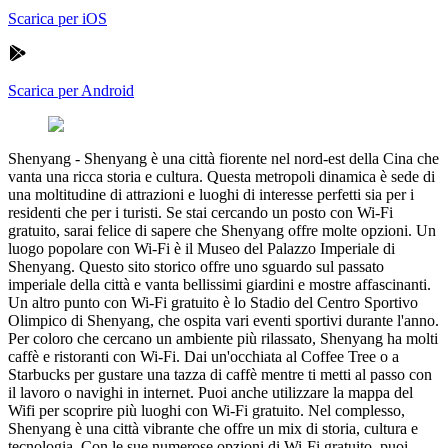
Scarica per iOS
Scarica per Android
Shenyang
-
Shenyang è una città fiorente nel nord-est della Cina che
vanta una ricca storia e cultura. Questa metropoli dinamica è sede di
una moltitudine di attrazioni e luoghi di interesse perfetti sia per i
residenti che per i turisti. Se stai cercando un posto con Wi-Fi
gratuito, sarai felice di sapere che Shenyang offre molte opzioni. Un
luogo popolare con Wi-Fi è il Museo del Palazzo Imperiale di
Shenyang. Questo sito storico offre uno sguardo sul passato
imperiale della città e vanta bellissimi giardini e mostre affascinanti.
Un altro punto con Wi-Fi gratuito è lo Stadio del Centro Sportivo
Olimpico di Shenyang, che ospita vari eventi sportivi durante l'anno.
Per coloro che cercano un ambiente più rilassato, Shenyang ha molti
caffè e ristoranti con Wi-Fi. Dai un'occhiata al Coffee Tree o a
Starbucks per gustare una tazza di caffè mentre ti metti al passo con
il lavoro o navighi in internet. Puoi anche utilizzare la mappa del
Wifi per scoprire più luoghi con Wi-Fi gratuito. Nel complesso,
Shenyang è una città vibrante che offre un mix di storia, cultura e
tecnologia. Con le sue numerose opzioni di Wi-Fi gratuito, puoi