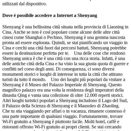
utilizzati dal dispositivo.
Dove è possibile accedere a Internet a Shenyang
Shenyang è una bellissima città situata nella provincia di Liaoning in
Cina. Anche se non è così popolare come alcune delle altre città
cinesi come Shanghai o Pechino, Shenyang è una gemma nascosta
pronta ad essere esplorata. Quindi, se stai pianificando un viaggio in
Cina e cerchi una città fuori dai percorsi battuti, Shenyang potrebbe
essere la destinazione perfetta per te. Una delle cose che rendono
Shenyang unica è che è una città con una ricca storia. Infatti, è una
delle antiche città della Cina e ha visto la sua giusta quota di guerre e
conflitti nel corso degli anni. Di conseguenza, ci sono diversi
monumenti storici e luoghi di interesse in tutta la città che attirano
turisti da tutto il mondo. Uno dei luoghi più popolari da visitare a
Shenyang è il Museo del Palazzo Imperiale di Shenyang. Questo
magnifico palazzo era una volta la residenza degli imperatori della
dinastia Qing e vanta una collezione di oltre 12.000 reperti storici.
Altri luoghi turistici popolari a Shenyang includono il Lago del Sud,
il Palazzo della Scienza di Shenyang e il Mausoleo di Zhaoling.
Che tu stia viaggiando per affari o in vacanza, rimanere connesso è
una parte importante di qualsiasi viaggio. Fortunatamente, trovare
Wi-Fi gratuito a Shenyang è piuttosto facile. Molti hotel, caffè e
ristoranti offrono Wi-Fi gratuito ai propri clienti. Se stai cercando