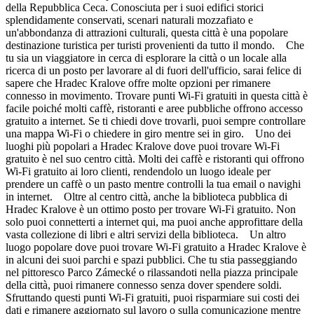
della Repubblica Ceca. Conosciuta per i suoi edifici storici
splendidamente conservati, scenari naturali mozzafiato e
un'abbondanza di attrazioni culturali, questa città è una popolare
destinazione turistica per turisti provenienti da tutto il mondo. Che
tu sia un viaggiatore in cerca di esplorare la città o un locale alla
ricerca di un posto per lavorare al di fuori dell'ufficio, sarai felice di
sapere che Hradec Kralove offre molte opzioni per rimanere
connesso in movimento. Trovare punti Wi-Fi gratuiti in questa città è
facile poiché molti caffè, ristoranti e aree pubbliche offrono accesso
gratuito a internet. Se ti chiedi dove trovarli, puoi sempre controllare
una mappa Wi-Fi o chiedere in giro mentre sei in giro. Uno dei
luoghi più popolari a Hradec Kralove dove puoi trovare Wi-Fi
gratuito è nel suo centro città. Molti dei caffè e ristoranti qui offrono
Wi-Fi gratuito ai loro clienti, rendendolo un luogo ideale per
prendere un caffè o un pasto mentre controlli la tua email o navighi
in internet. Oltre al centro città, anche la biblioteca pubblica di
Hradec Kralove è un ottimo posto per trovare Wi-Fi gratuito. Non
solo puoi connetterti a internet qui, ma puoi anche approfittare della
vasta collezione di libri e altri servizi della biblioteca. Un altro
luogo popolare dove puoi trovare Wi-Fi gratuito a Hradec Kralove è
in alcuni dei suoi parchi e spazi pubblici. Che tu stia passeggiando
nel pittoresco Parco Zámecké o rilassandoti nella piazza principale
della città, puoi rimanere connesso senza dover spendere soldi.
Sfruttando questi punti Wi-Fi gratuiti, puoi risparmiare sui costi dei
dati e rimanere aggiornato sul lavoro o sulla comunicazione mentre