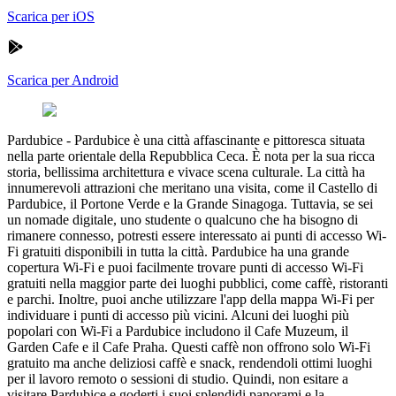
Scarica per iOS
Scarica per Android
Pardubice
-
Pardubice è una città affascinante e pittoresca situata
nella parte orientale della Repubblica Ceca. È nota per la sua ricca
storia, bellissima architettura e vivace scena culturale. La città ha
innumerevoli attrazioni che meritano una visita, come il Castello di
Pardubice, il Portone Verde e la Grande Sinagoga. Tuttavia, se sei
un nomade digitale, uno studente o qualcuno che ha bisogno di
rimanere connesso, potresti essere interessato ai punti di accesso Wi-
Fi gratuiti disponibili in tutta la città. Pardubice ha una grande
copertura Wi-Fi e puoi facilmente trovare punti di accesso Wi-Fi
gratuiti nella maggior parte dei luoghi pubblici, come caffè, ristoranti
e parchi. Inoltre, puoi anche utilizzare l'app della mappa Wi-Fi per
individuare i punti di accesso più vicini. Alcuni dei luoghi più
popolari con Wi-Fi a Pardubice includono il Cafe Muzeum, il
Garden Cafe e il Cafe Praha. Questi caffè non offrono solo Wi-Fi
gratuito ma anche deliziosi caffè e snack, rendendoli ottimi luoghi
per il lavoro remoto o sessioni di studio. Quindi, non esitare a
visitare Pardubice e goderti i suoi splendidi panorami e la