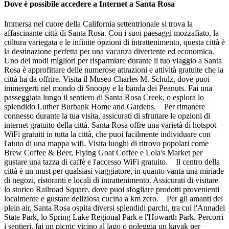
Dove è possibile accedere a Internet a Santa Rosa
Immersa nel cuore della California settentrionale si trova la
affascinante città di Santa Rosa. Con i suoi paesaggi mozzafiato, la
cultura variegata e le infinite opzioni di intrattenimento, questa città è
la destinazione perfetta per una vacanza divertente ed economica.
Uno dei modi migliori per risparmiare durante il tuo viaggio a Santa
Rosa è approfittare delle numerose attrazioni e attività gratuite che la
città ha da offrire. Visita il Museo Charles M. Schulz, dove puoi
immergerti nel mondo di Snoopy e la banda dei Peanuts. Fai una
passeggiata lungo il sentiero di Santa Rosa Creek, o esplora lo
splendido Luther Burbank Home and Gardens. Per rimanere
connesso durante la tua visita, assicurati di sfruttare le opzioni di
internet gratuito della città. Santa Rosa offre una varietà di hotspot
WiFi gratuiti in tutta la città, che puoi facilmente individuare con
l'aiuto di una mappa wifi. Visita luoghi di ritrovo popolari come
Brew Coffee & Beer, Flying Goat Coffee e Lola's Market per
gustare una tazza di caffè e l'accesso WiFi gratuito. Il centro della
città è un must per qualsiasi viaggiatore, in quanto vanta una miriade
di negozi, ristoranti e locali di intrattenimento. Assicurati di visitare
lo storico Railroad Square, dove puoi sfogliare prodotti provenienti
localmente e gustare deliziosa cucina a km zero. Per gli amanti del
plein air, Santa Rosa ospita diversi splendidi parchi, tra cui l'Annadel
State Park, lo Spring Lake Regional Park e l'Howarth Park. Percorri
i sentieri, fai un picnic vicino al lago o noleggia un kayak per