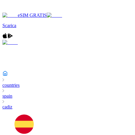
eSIM GRATIS
Scarica
countries
spain
cadiz