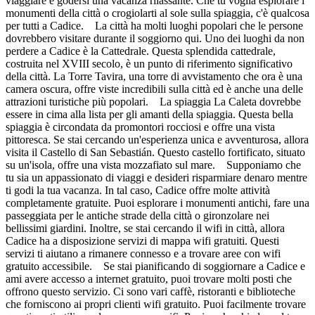
viaggiare e godersi una vacanza rilassante. Che tu voglia esplorare i
monumenti della città o crogiolarti al sole sulla spiaggia, c'è qualcosa
per tutti a Cadice. La città ha molti luoghi popolari che le persone
dovrebbero visitare durante il soggiorno qui. Uno dei luoghi da non
perdere a Cadice è la Cattedrale. Questa splendida cattedrale,
costruita nel XVIII secolo, è un punto di riferimento significativo
della città. La Torre Tavira, una torre di avvistamento che ora è una
camera oscura, offre viste incredibili sulla città ed è anche una delle
attrazioni turistiche più popolari. La spiaggia La Caleta dovrebbe
essere in cima alla lista per gli amanti della spiaggia. Questa bella
spiaggia è circondata da promontori rocciosi e offre una vista
pittoresca. Se stai cercando un'esperienza unica e avventurosa, allora
visita il Castello di San Sebastián. Questo castello fortificato, situato
su un'isola, offre una vista mozzafiato sul mare. Supponiamo che
tu sia un appassionato di viaggi e desideri risparmiare denaro mentre
ti godi la tua vacanza. In tal caso, Cadice offre molte attività
completamente gratuite. Puoi esplorare i monumenti antichi, fare una
passeggiata per le antiche strade della città o gironzolare nei
bellissimi giardini. Inoltre, se stai cercando il wifi in città, allora
Cadice ha a disposizione servizi di mappa wifi gratuiti. Questi
servizi ti aiutano a rimanere connesso e a trovare aree con wifi
gratuito accessibile. Se stai pianificando di soggiornare a Cadice e
ami avere accesso a internet gratuito, puoi trovare molti posti che
offrono questo servizio. Ci sono vari caffè, ristoranti e biblioteche
che forniscono ai propri clienti wifi gratuito. Puoi facilmente trovare