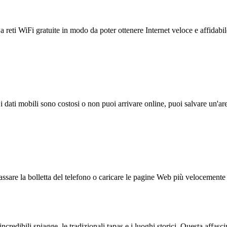
reti WiFi gratuite in modo da poter ottenere Internet veloce e affidabil
 i dati mobili sono costosi o non puoi arrivare online, puoi salvare un'ar
ssare la bolletta del telefono o caricare le pagine Web più velocemente s
credibili spiagge, le tradizionali tapas e i luoghi storici. Questa affasci