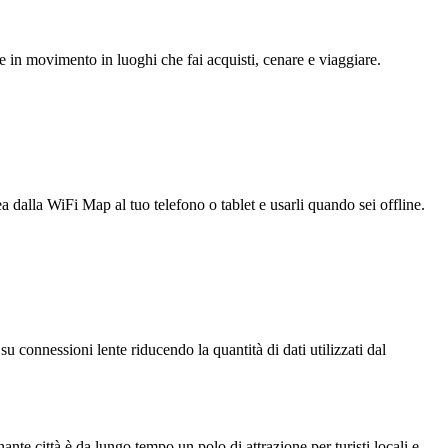
e in movimento in luoghi che fai acquisti, cenare e viaggiare.
ea dalla WiFi Map al tuo telefono o tablet e usarli quando sei offline.
u connessioni lente riducendo la quantità di dati utilizzati dal
nante città è da lungo tempo un polo di attrazione per turisti locali e