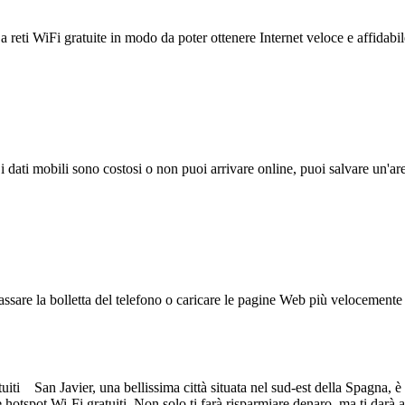
reti WiFi gratuite in modo da poter ottenere Internet veloce e affidabil
 i dati mobili sono costosi o non puoi arrivare online, puoi salvare un'ar
ssare la bolletta del telefono o caricare le pagine Web più velocemente s
i San Javier, una bellissima città situata nel sud-est della Spagna, è u
e hotspot Wi-Fi gratuiti. Non solo ti farà risparmiare denaro, ma ti darà