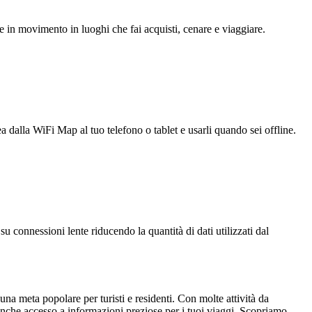
e in movimento in luoghi che fai acquisti, cenare e viaggiare.
ea dalla WiFi Map al tuo telefono o tablet e usarli quando sei offline.
u connessioni lente riducendo la quantità di dati utilizzati dal
na meta popolare per turisti e residenti. Con molte attività da
 anche accesso a informazioni preziose per i tuoi viaggi. Scopriamo