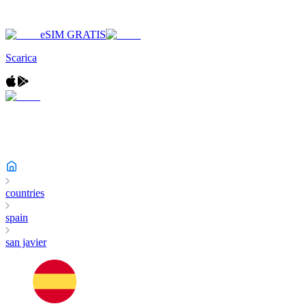
eSIM GRATIS
Scarica
countries
spain
san javier