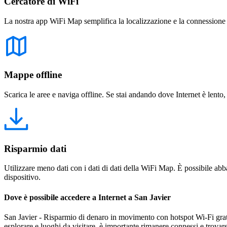
Cercatore di WiFi
La nostra app WiFi Map semplifica la localizzazione e la connessione a 
Mappe offline
Scarica le aree e naviga offline. Se stai andando dove Internet è lento,
Risparmio dati
Utilizzare meno dati con i dati di dati della WiFi Map. È possibile abba
dispositivo.
Dove è possibile accedere a Internet a San Javier
San Javier - Risparmio di denaro in movimento con hotspot Wi-Fi gratuit
esplorare e luoghi da visitare, è importante rimanere connessi e trovar