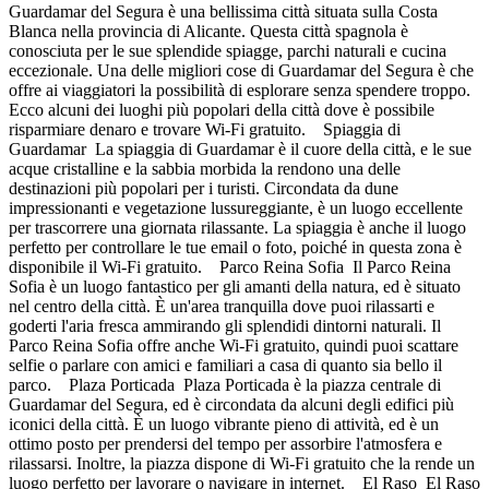
Guardamar del Segura è una bellissima città situata sulla Costa
Blanca nella provincia di Alicante. Questa città spagnola è
conosciuta per le sue splendide spiagge, parchi naturali e cucina
eccezionale. Una delle migliori cose di Guardamar del Segura è che
offre ai viaggiatori la possibilità di esplorare senza spendere troppo.
Ecco alcuni dei luoghi più popolari della città dove è possibile
risparmiare denaro e trovare Wi-Fi gratuito. Spiaggia di
Guardamar La spiaggia di Guardamar è il cuore della città, e le sue
acque cristalline e la sabbia morbida la rendono una delle
destinazioni più popolari per i turisti. Circondata da dune
impressionanti e vegetazione lussureggiante, è un luogo eccellente
per trascorrere una giornata rilassante. La spiaggia è anche il luogo
perfetto per controllare le tue email o foto, poiché in questa zona è
disponibile il Wi-Fi gratuito. Parco Reina Sofia Il Parco Reina
Sofia è un luogo fantastico per gli amanti della natura, ed è situato
nel centro della città. È un'area tranquilla dove puoi rilassarti e
goderti l'aria fresca ammirando gli splendidi dintorni naturali. Il
Parco Reina Sofia offre anche Wi-Fi gratuito, quindi puoi scattare
selfie o parlare con amici e familiari a casa di quanto sia bello il
parco. Plaza Porticada Plaza Porticada è la piazza centrale di
Guardamar del Segura, ed è circondata da alcuni degli edifici più
iconici della città. È un luogo vibrante pieno di attività, ed è un
ottimo posto per prendersi del tempo per assorbire l'atmosfera e
rilassarsi. Inoltre, la piazza dispone di Wi-Fi gratuito che la rende un
luogo perfetto per lavorare o navigare in internet. El Raso El Raso