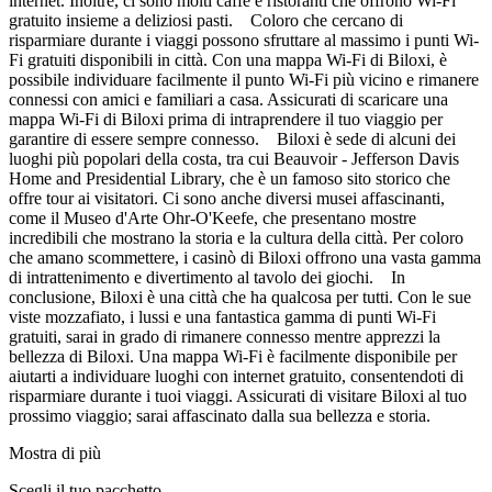
internet. Inoltre, ci sono molti caffè e ristoranti che offrono Wi-Fi
gratuito insieme a deliziosi pasti. Coloro che cercano di
risparmiare durante i viaggi possono sfruttare al massimo i punti Wi-
Fi gratuiti disponibili in città. Con una mappa Wi-Fi di Biloxi, è
possibile individuare facilmente il punto Wi-Fi più vicino e rimanere
connessi con amici e familiari a casa. Assicurati di scaricare una
mappa Wi-Fi di Biloxi prima di intraprendere il tuo viaggio per
garantire di essere sempre connesso. Biloxi è sede di alcuni dei
luoghi più popolari della costa, tra cui Beauvoir - Jefferson Davis
Home and Presidential Library, che è un famoso sito storico che
offre tour ai visitatori. Ci sono anche diversi musei affascinanti,
come il Museo d'Arte Ohr-O'Keefe, che presentano mostre
incredibili che mostrano la storia e la cultura della città. Per coloro
che amano scommettere, i casinò di Biloxi offrono una vasta gamma
di intrattenimento e divertimento al tavolo dei giochi. In
conclusione, Biloxi è una città che ha qualcosa per tutti. Con le sue
viste mozzafiato, i lussi e una fantastica gamma di punti Wi-Fi
gratuiti, sarai in grado di rimanere connesso mentre apprezzi la
bellezza di Biloxi. Una mappa Wi-Fi è facilmente disponibile per
aiutarti a individuare luoghi con internet gratuito, consentendoti di
risparmiare durante i tuoi viaggi. Assicurati di visitare Biloxi al tuo
prossimo viaggio; sarai affascinato dalla sua bellezza e storia.
Mostra di più
Scegli il tuo pacchetto