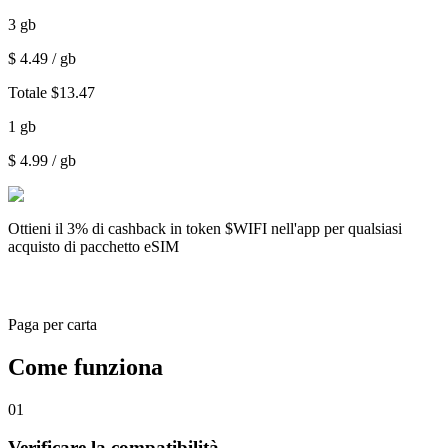
3
gb
$
4.49
/ gb
Totale
$
13.47
1
gb
$
4.99
/ gb
Ottieni il
3% di cashback
in token $WIFI nell'app per qualsiasi
acquisto di pacchetto eSIM
Paga per carta
Come funziona
01
Verificare la compatibilità