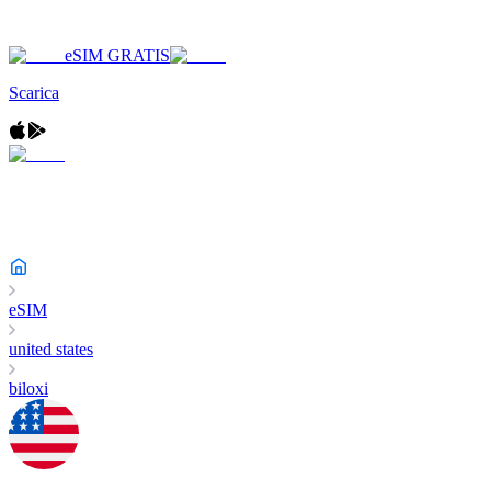
eSIM GRATIS
Scarica
eSIM
united states
biloxi