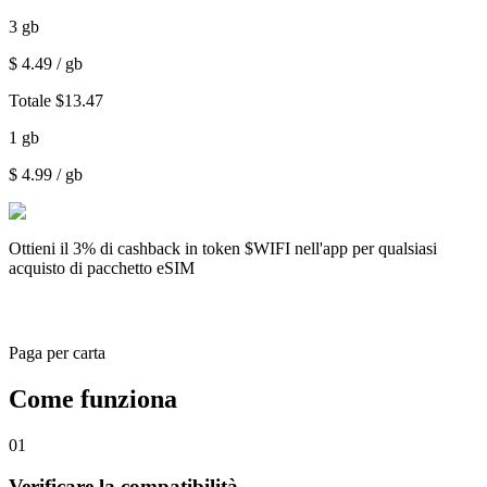
3
gb
$
4.49
/ gb
Totale
$
13.47
1
gb
$
4.99
/ gb
Ottieni il
3% di cashback
in token $WIFI nell'app per qualsiasi
acquisto di pacchetto eSIM
Paga per carta
Come funziona
01
Verificare la compatibilità