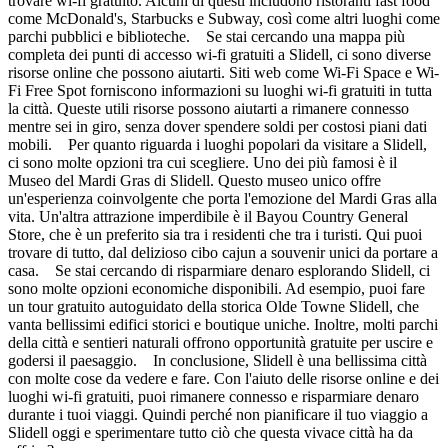
trovare wi-fi gratuito. Alcuni di questi includono ristoranti fast food
come McDonald's, Starbucks e Subway, così come altri luoghi come
parchi pubblici e biblioteche. Se stai cercando una mappa più
completa dei punti di accesso wi-fi gratuiti a Slidell, ci sono diverse
risorse online che possono aiutarti. Siti web come Wi-Fi Space e Wi-
Fi Free Spot forniscono informazioni su luoghi wi-fi gratuiti in tutta
la città. Queste utili risorse possono aiutarti a rimanere connesso
mentre sei in giro, senza dover spendere soldi per costosi piani dati
mobili. Per quanto riguarda i luoghi popolari da visitare a Slidell,
ci sono molte opzioni tra cui scegliere. Uno dei più famosi è il
Museo del Mardi Gras di Slidell. Questo museo unico offre
un'esperienza coinvolgente che porta l'emozione del Mardi Gras alla
vita. Un'altra attrazione imperdibile è il Bayou Country General
Store, che è un preferito sia tra i residenti che tra i turisti. Qui puoi
trovare di tutto, dal delizioso cibo cajun a souvenir unici da portare a
casa. Se stai cercando di risparmiare denaro esplorando Slidell, ci
sono molte opzioni economiche disponibili. Ad esempio, puoi fare
un tour gratuito autoguidato della storica Olde Towne Slidell, che
vanta bellissimi edifici storici e boutique uniche. Inoltre, molti parchi
della città e sentieri naturali offrono opportunità gratuite per uscire e
godersi il paesaggio. In conclusione, Slidell è una bellissima città
con molte cose da vedere e fare. Con l'aiuto delle risorse online e dei
luoghi wi-fi gratuiti, puoi rimanere connesso e risparmiare denaro
durante i tuoi viaggi. Quindi perché non pianificare il tuo viaggio a
Slidell oggi e sperimentare tutto ciò che questa vivace città ha da