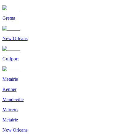
Gretna
New Orleans
Gulfport
Metairie
Kenner
Mandeville
Marrero
Metairie
New Orleans