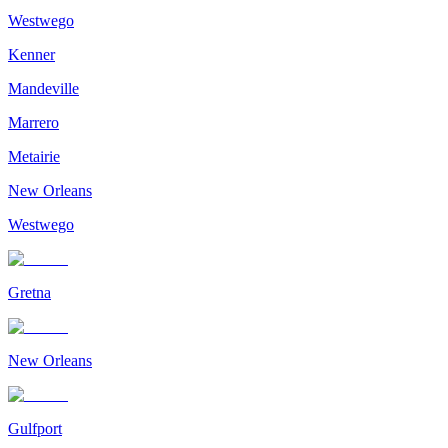
Westwego
Kenner
Mandeville
Marrero
Metairie
New Orleans
Westwego
Gretna
New Orleans
Gulfport