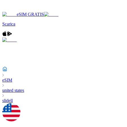
eSIM GRATIS
Scarica
eSIM
united states
slidell