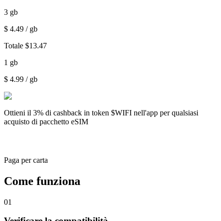
3
gb
$
4.49
/ gb
Totale
$
13.47
1
gb
$
4.99
/ gb
Ottieni il
3% di cashback
in token $WIFI nell'app per qualsiasi
acquisto di pacchetto eSIM
Paga per carta
Come funziona
01
Verificare la compatibilità