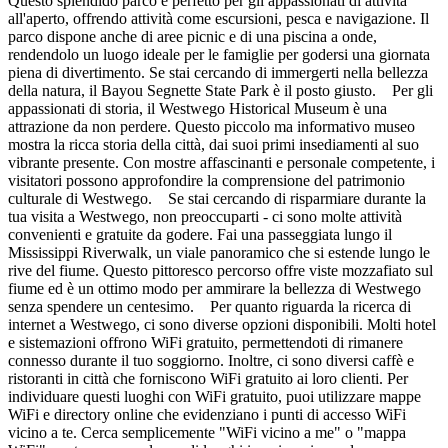
Questo splendido parco è perfetto per gli appassionati di attività
all'aperto, offrendo attività come escursioni, pesca e navigazione. Il
parco dispone anche di aree picnic e di una piscina a onde,
rendendolo un luogo ideale per le famiglie per godersi una giornata
piena di divertimento. Se stai cercando di immergerti nella bellezza
della natura, il Bayou Segnette State Park è il posto giusto. Per gli
appassionati di storia, il Westwego Historical Museum è una
attrazione da non perdere. Questo piccolo ma informativo museo
mostra la ricca storia della città, dai suoi primi insediamenti al suo
vibrante presente. Con mostre affascinanti e personale competente, i
visitatori possono approfondire la comprensione del patrimonio
culturale di Westwego. Se stai cercando di risparmiare durante la
tua visita a Westwego, non preoccuparti - ci sono molte attività
convenienti e gratuite da godere. Fai una passeggiata lungo il
Mississippi Riverwalk, un viale panoramico che si estende lungo le
rive del fiume. Questo pittoresco percorso offre viste mozzafiato sul
fiume ed è un ottimo modo per ammirare la bellezza di Westwego
senza spendere un centesimo. Per quanto riguarda la ricerca di
internet a Westwego, ci sono diverse opzioni disponibili. Molti hotel
e sistemazioni offrono WiFi gratuito, permettendoti di rimanere
connesso durante il tuo soggiorno. Inoltre, ci sono diversi caffè e
ristoranti in città che forniscono WiFi gratuito ai loro clienti. Per
individuare questi luoghi con WiFi gratuito, puoi utilizzare mappe
WiFi e directory online che evidenziano i punti di accesso WiFi
vicino a te. Cerca semplicemente "WiFi vicino a me" o "mappa