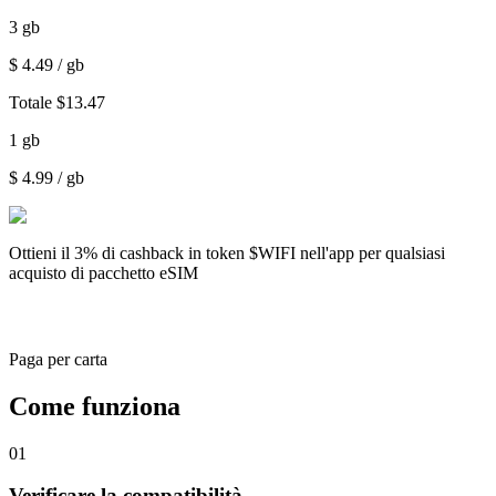
3
gb
$
4.49
/ gb
Totale
$
13.47
1
gb
$
4.99
/ gb
Ottieni il
3% di cashback
in token $WIFI nell'app per qualsiasi
acquisto di pacchetto eSIM
Paga per carta
Come funziona
01
Verificare la compatibilità