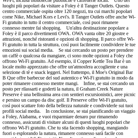
Wi-Fi, inclusa biblioteche pubbliche e caffetterie locali. Uno dei
luoghi più popolari da visitare a Foley è il Tanger Outlets. Questo
centro commerciale ospita oltre 120 negozi, tra cui marchi popolari
come Nike, Michael Kors e Levi's. Il Tanger Outlets offre anche Wi-
Fi gratuito in tutto il centro commerciale, così puoi rimanere
connesso mentre fai shopping. Un'altra destinazione popolare a
Foley è il parco divertimenti OWA. OWA vanta oltre 20 giostre e
attrazioni, nonché ristoranti e opzioni di shopping. Il parco offre Wi-
Fi gratuito in tutta la struttura, così puoi facilmente condividere le tue
emozioni sui social media. Se stai cercando un posto per prendere
un caffè o qualcosa da mangiare, ci sono molte opzioni a Foley che
offrono Wi-Fi gratuito. Ad esempio, il Copper Kettle Tea Bar è un
locale molto apprezzato che offre un'atmosfera accogliente e una
selezione di tè e snack leggeri. Nel frattempo, il Moe's Original Bar
B Que offre barbecue del sud autentico e Wi-Fi gratuito in modo da
poter rimanere connesso mentre mangi. Infine, se stai cercando un
posto per rilassarti e goderti la natura, il Graham Creek Nature
Preserve è una bellissima area con sentieri escursionistici, aree picnic
e persino un campo da disc golf. Il Preserve offre Wi-Fi gratuito,
così puoi scattare foto della bellezza naturale e condividerle sui tuoi
profili social media. In conclusione, se stai pianificando un viaggio
a Foley, Alabama, e vuoi risparmiare denaro pur rimanendo
connesso, assicurati di visitare alcuni di questi luoghi popolari che
offrono Wi-Fi gratuito. Che tu stia facendo shopping, mangiando
fuori o esplorando la natura, rimanere connesso sarà facile con