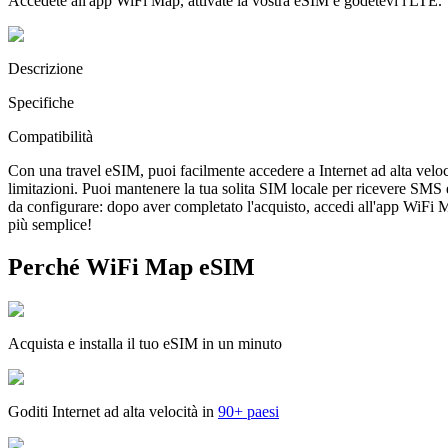
Accedete all'app WiFi Map, attivate la vostra eSIM e godetevi l'LTE.
Descrizione
Specifiche
Compatibilità
Con una travel eSIM, puoi facilmente accedere a Internet ad alta veloc
limitazioni. Puoi mantenere la tua solita SIM locale per ricevere SMS
da configurare: dopo aver completato l'acquisto, accedi all'app WiFi Map
più semplice!
Perché WiFi Map eSIM
Acquista e installa il tuo eSIM in un minuto
Goditi Internet ad alta velocità in
90+ paesi