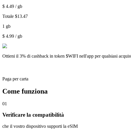
$
4.49
/ gb
Totale
$
13.47
1
gb
$
4.99
/ gb
Ottieni il
3% di cashback
in token $WIFI nell'app per qualsiasi acqui
Paga per carta
Come funziona
01
Verificare la compatibilità
che il vostro dispositivo supporti la eSIM