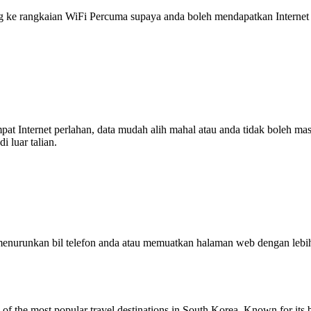
 rangkaian WiFi Percuma supaya anda boleh mendapatkan Internet ya
tempat Internet perlahan, data mudah alih mahal atau anda tidak boleh
 luar talian.
enurunkan bil telefon anda atau memuatkan halaman web dengan leb
of the most popular travel destinations in South Korea. Known for its br