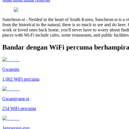
Suncheon-si
-
Nestled in the heart of South Korea, Suncheon-si is a vib
from the historical to the natural, there is so much to see and do here
work or loved ones back home, you'll never have to worry about findin
places with Wi-Fi include cafes, some restaurants, and public facilitie
Bandar dengan WiFi percuma berhampira
Gwangju
1,002
WiFi percuma
Gwangyang-si
254
WiFi percuma
Jangseong-gun