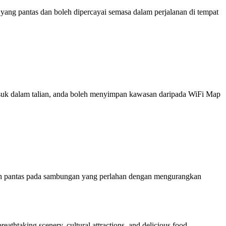
ng pantas dan boleh dipercayai semasa dalam perjalanan di tempat
 masuk dalam talian, anda boleh menyimpan kawasan daripada WiFi Map
ih pantas pada sambungan yang perlahan dengan mengurangkan
eathtaking scenery, cultural attractions, and delicious food,