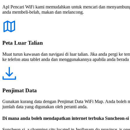
Apl Pencari WiFi kami memudahkan untuk mencari dan menyambung ke
anda membeli-belah, makan dan melancong.
Peta Luar Talian
Muat turun kawasan dan navigasi di luar talian. Jika anda pergi ke 
ke telefon atau tablet anda dan menggunakannya apabila anda berada di
Penjimat Data
Gunakan kurang data dengan Penjimat Data WiFi Map. Anda boleh m
jumlah data yang digunakan oleh peranti anda.
Di mana anda boleh mendapatkan internet terbuka Suncheon-si
Suncheon-si, a charming city located in Jeollanam-do province, is one 