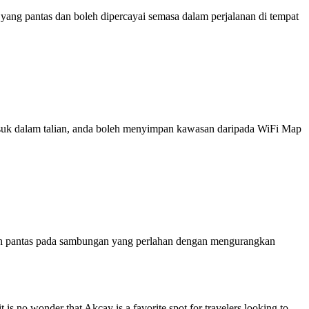
ng pantas dan boleh dipercayai semasa dalam perjalanan di tempat
 masuk dalam talian, anda boleh menyimpan kawasan daripada WiFi Map
ih pantas pada sambungan yang perlahan dengan mengurangkan
t is no wonder that Akçay is a favorite spot for travelers looking to