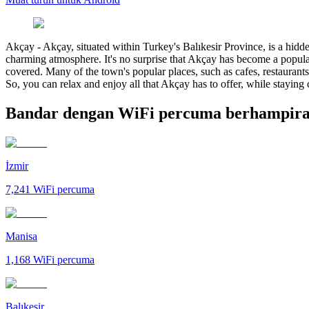
Akçay
-
Akçay, situated within Turkey's Balıkesir Province, is a hidde
charming atmosphere. It's no surprise that Akçay has become a popular
covered. Many of the town's popular places, such as cafes, restaurants,
So, you can relax and enjoy all that Akçay has to offer, while staying 
Bandar dengan WiFi percuma berhampir
İzmir
7,241
WiFi percuma
Manisa
1,168
WiFi percuma
Balıkesir