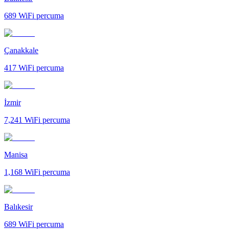
689
WiFi percuma
Çanakkale
417
WiFi percuma
İzmir
7,241
WiFi percuma
Manisa
1,168
WiFi percuma
Balıkesir
689
WiFi percuma