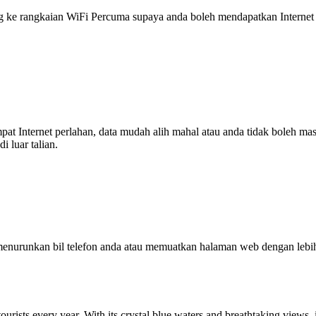
 rangkaian WiFi Percuma supaya anda boleh mendapatkan Internet ya
tempat Internet perlahan, data mudah alih mahal atau anda tidak boleh
 luar talian.
enurunkan bil telefon anda atau memuatkan halaman web dengan leb
ourists every year. With its crystal blue waters and breathtaking views, i