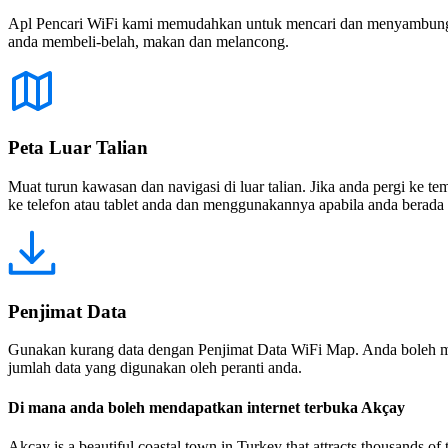
Apl Pencari WiFi kami memudahkan untuk mencari dan menyambung ke
anda membeli-belah, makan dan melancong.
Peta Luar Talian
Muat turun kawasan dan navigasi di luar talian. Jika anda pergi ke 
ke telefon atau tablet anda dan menggunakannya apabila anda berada di
Penjimat Data
Gunakan kurang data dengan Penjimat Data WiFi Map. Anda boleh m
jumlah data yang digunakan oleh peranti anda.
Di mana anda boleh mendapatkan internet terbuka Akçay
Akçay is a beautiful coastal town in Turkey that attracts thousands of t