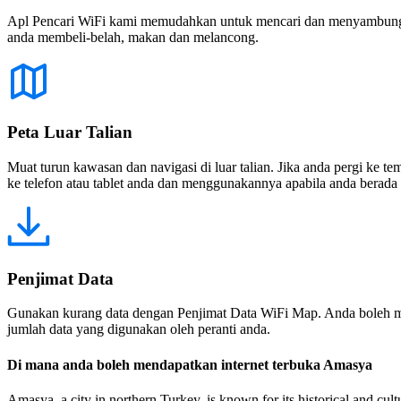
Apl Pencari WiFi kami memudahkan untuk mencari dan menyambung ke
anda membeli-belah, makan dan melancong.
Peta Luar Talian
Muat turun kawasan dan navigasi di luar talian. Jika anda pergi ke 
ke telefon atau tablet anda dan menggunakannya apabila anda berada di
Penjimat Data
Gunakan kurang data dengan Penjimat Data WiFi Map. Anda boleh m
jumlah data yang digunakan oleh peranti anda.
Di mana anda boleh mendapatkan internet terbuka Amasya
Amasya, a city in northern Turkey, is known for its historical and cultu