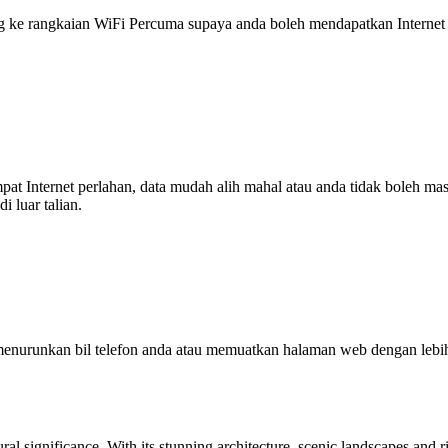
 rangkaian WiFi Percuma supaya anda boleh mendapatkan Internet ya
tempat Internet perlahan, data mudah alih mahal atau anda tidak boleh
 luar talian.
enurunkan bil telefon anda atau memuatkan halaman web dengan leb
ral significance. With its stunning architecture, scenic landscapes and r