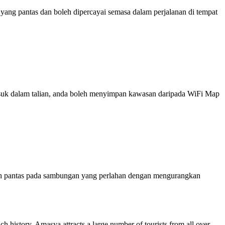
ng pantas dan boleh dipercayai semasa dalam perjalanan di tempat
 masuk dalam talian, anda boleh menyimpan kawasan daripada WiFi Map
ih pantas pada sambungan yang perlahan dengan mengurangkan
ich history, Amasya attracts a large number of tourists from all over