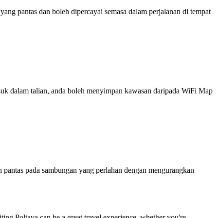
ng pantas dan boleh dipercayai semasa dalam perjalanan di tempat
 masuk dalam talian, anda boleh menyimpan kawasan daripada WiFi Map
ih pantas pada sambungan yang perlahan dengan mengurangkan
isiting Poltava can be a great travel experience, whether you're