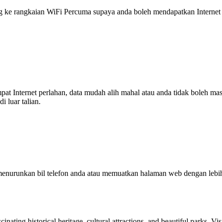
 rangkaian WiFi Percuma supaya anda boleh mendapatkan Internet ya
tempat Internet perlahan, data mudah alih mahal atau anda tidak boleh
 luar talian.
enurunkan bil telefon anda atau memuatkan halaman web dengan leb
cinating historical heritage, cultural attractions, and beautiful parks. V