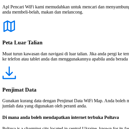
Apl Pencari WiFi kami memudahkan untuk mencari dan menyambung ke
anda membeli-belah, makan dan melancong.
Peta Luar Talian
Muat turun kawasan dan navigasi di luar talian. Jika anda pergi ke 
ke telefon atau tablet anda dan menggunakannya apabila anda berada di
Penjimat Data
Gunakan kurang data dengan Penjimat Data WiFi Map. Anda boleh m
jumlah data yang digunakan oleh peranti anda.
Di mana anda boleh mendapatkan internet terbuka Poltava
Poltava is a charming city located in central Ukraine, known for its fas