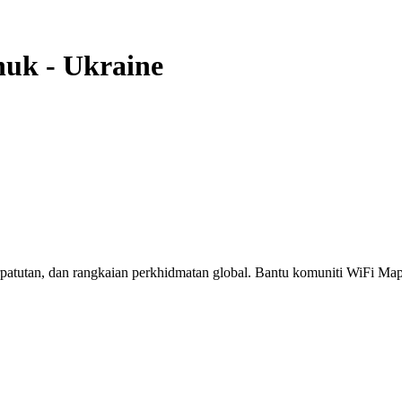
huk
-
Ukraine
erpatutan, dan rangkaian perkhidmatan global. Bantu komuniti WiFi M