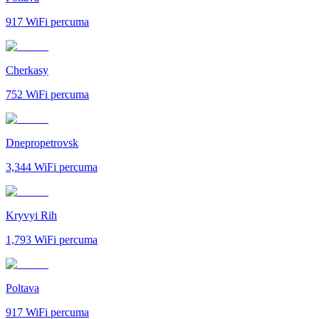
917
WiFi percuma
Cherkasy
752
WiFi percuma
Dnepropetrovsk
3,344
WiFi percuma
Kryvyi Rih
1,793
WiFi percuma
Poltava
917
WiFi percuma