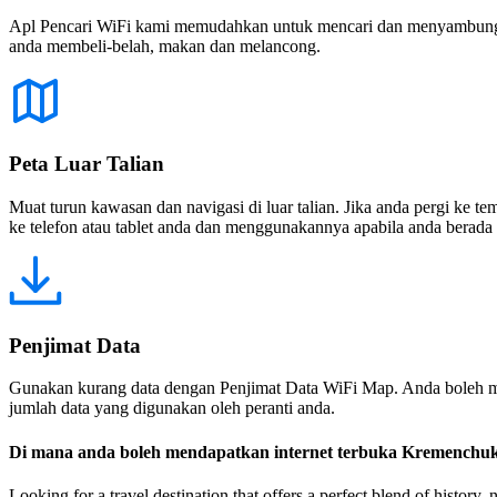
Apl Pencari WiFi kami memudahkan untuk mencari dan menyambung ke
anda membeli-belah, makan dan melancong.
Peta Luar Talian
Muat turun kawasan dan navigasi di luar talian. Jika anda pergi ke 
ke telefon atau tablet anda dan menggunakannya apabila anda berada di
Penjimat Data
Gunakan kurang data dengan Penjimat Data WiFi Map. Anda boleh m
jumlah data yang digunakan oleh peranti anda.
Di mana anda boleh mendapatkan internet terbuka Kremenchu
Looking for a travel destination that offers a perfect blend of histor