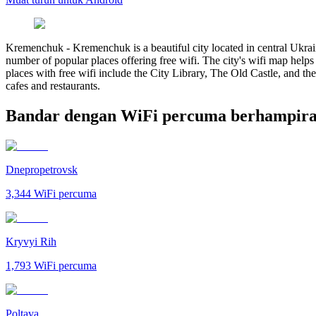
Kremenchuk
-
Kremenchuk is a beautiful city located in central Ukrain
number of popular places offering free wifi. The city's wifi map helps 
places with free wifi include the City Library, The Old Castle, and t
cafes and restaurants.
Bandar dengan WiFi percuma berhampir
Dnepropetrovsk
3,344
WiFi percuma
Kryvyi Rih
1,793
WiFi percuma
Poltava