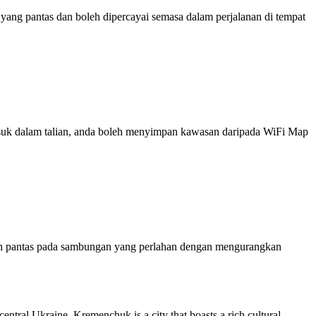
ng pantas dan boleh dipercayai semasa dalam perjalanan di tempat
 masuk dalam talian, anda boleh menyimpan kawasan daripada WiFi Map
ih pantas pada sambungan yang perlahan dengan mengurangkan
entral Ukraine, Kremenchuk is a city that boasts a rich cultural