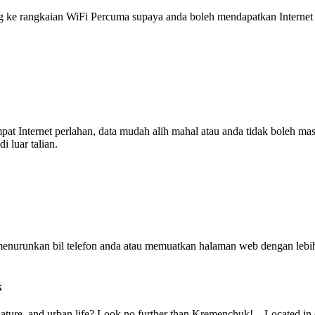
 rangkaian WiFi Percuma supaya anda boleh mendapatkan Internet ya
tempat Internet perlahan, data mudah alih mahal atau anda tidak boleh
 luar talian.
enurunkan bil telefon anda atau memuatkan halaman web dengan leb
k
y, nature, and urban life? Look no further than Kremenchuk! Located in c