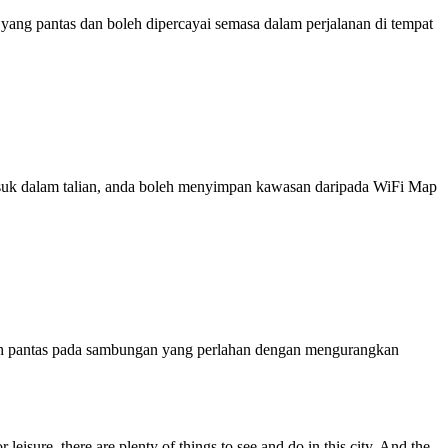
ng pantas dan boleh dipercayai semasa dalam perjalanan di tempat
 masuk dalam talian, anda boleh menyimpan kawasan daripada WiFi Map
ih pantas pada sambungan yang perlahan dengan mengurangkan
leisure, there are plenty of things to see and do in this city. And the