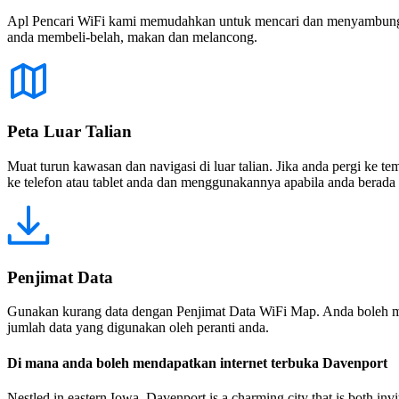
Apl Pencari WiFi kami memudahkan untuk mencari dan menyambung ke
anda membeli-belah, makan dan melancong.
Peta Luar Talian
Muat turun kawasan dan navigasi di luar talian. Jika anda pergi ke 
ke telefon atau tablet anda dan menggunakannya apabila anda berada di
Penjimat Data
Gunakan kurang data dengan Penjimat Data WiFi Map. Anda boleh m
jumlah data yang digunakan oleh peranti anda.
Di mana anda boleh mendapatkan internet terbuka Davenport
Nestled in eastern Iowa, Davenport is a charming city that is both invit