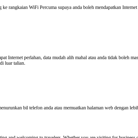
 rangkaian WiFi Percuma supaya anda boleh mendapatkan Internet ya
tempat Internet perlahan, data mudah alih mahal atau anda tidak boleh
 luar talian.
enurunkan bil telefon anda atau memuatkan halaman web dengan leb
ing and welcoming to travelers. Whether you are visiting for business or 