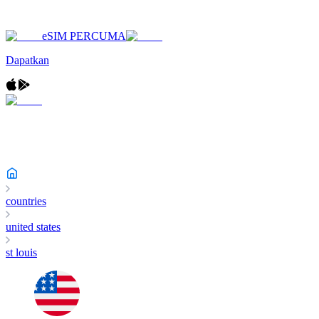
eSIM PERCUMA
Dapatkan
countries
united states
st louis