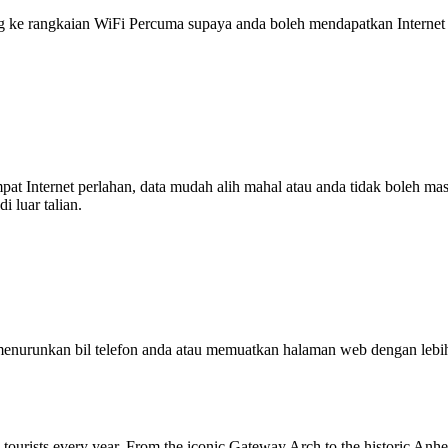
 rangkaian WiFi Percuma supaya anda boleh mendapatkan Internet ya
tempat Internet perlahan, data mudah alih mahal atau anda tidak boleh
 luar talian.
enurunkan bil telefon anda atau memuatkan halaman web dengan leb
ess tourists every year. From the iconic Gateway Arch to the historic Anhe