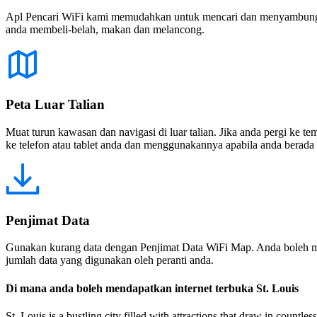
Apl Pencari WiFi kami memudahkan untuk mencari dan menyambung ke
anda membeli-belah, makan dan melancong.
Peta Luar Talian
Muat turun kawasan dan navigasi di luar talian. Jika anda pergi ke 
ke telefon atau tablet anda dan menggunakannya apabila anda berada di
Penjimat Data
Gunakan kurang data dengan Penjimat Data WiFi Map. Anda boleh m
jumlah data yang digunakan oleh peranti anda.
Di mana anda boleh mendapatkan internet terbuka St. Louis
St. Louis is a bustling city filled with attractions that draw in countl