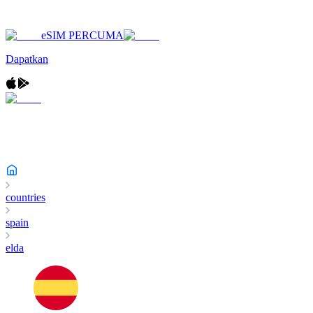
eSIM PERCUMA
Dapatkan
countries
spain
elda