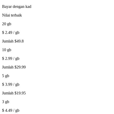
Bayar dengan kad
Nilai terbaik
20
gb
$
2.49
/ gb
Jumlah
$
49.8
10
gb
$
2.99
/ gb
Jumlah
$
29.99
5
gb
$
3.99
/ gb
Jumlah
$
19.95
3
gb
$
4.49
/ gb