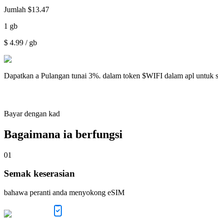
Jumlah
$
13.47
1
gb
$
4.99
/ gb
Dapatkan a
Pulangan tunai 3%.
dalam token $WIFI dalam apl untuk 
Bayar dengan kad
Bagaimana ia berfungsi
01
Semak keserasian
bahawa peranti anda menyokong eSIM